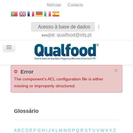
Notícias
Contacto
Inicio
Acesso à base de dados
|
Sobre nós
qualfood@idq.pt
em@il:
Conteúdos
iQualfood
Glossário
×
Error
The component's ACL configuration file is either
missing or improperly structured.
Glossário
A
B
C
D
E
F
G
H
I
J
K
L
M
N
O
P
Q
R
S
T
U
V
W
X
Y
Z