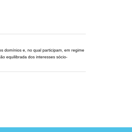
s domínios e, no qual participam, em regime
ão equilibrada dos interesses sócio-