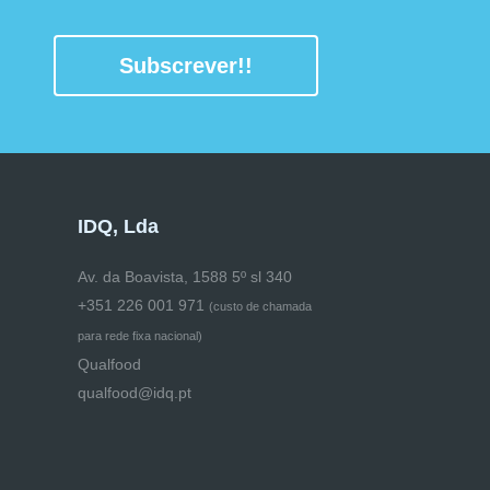
Subscrever!!
IDQ, Lda
Av. da Boavista, 1588 5º sl 340
+351 226 001 971
(
custo de chamada
para rede fixa nacional)
Qualfood
qualfood@idq.pt