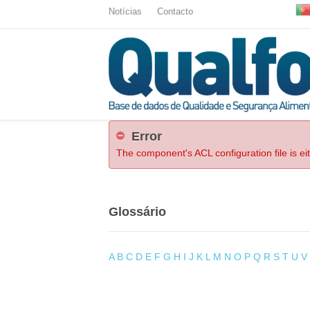
Notícias
Contacto
Error
The component's ACL configuration file is ei
Glossário
A
B
C
D
E
F
G
H
I
J
K
L
M
N
O
P
Q
R
S
T
U
V