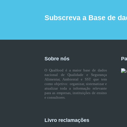
Subscreva a Base de da
Sobre nós
Pa
O Qualfood é a maior base de dados
nacional de Qualidade e Segurança
Alimentar, Ambiental e SST que tem
como objetivo: organizar, sistematizar e
atualizar toda a informação relevante
para as empresas, instituições de ensino
e consultores.
Livro reclamações