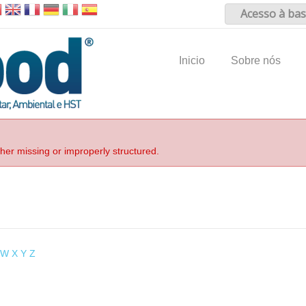
Acesso à bas
Inicio
Sobre nós
ther missing or improperly structured.
W
X
Y
Z