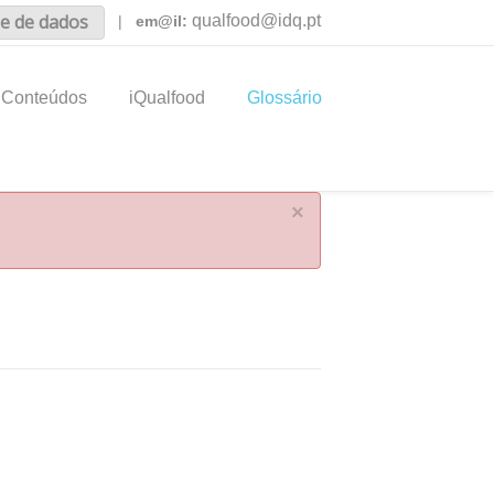
e de dados
qualfood@idq.pt
|
em@il:
Conteúdos
iQualfood
Glossário
×