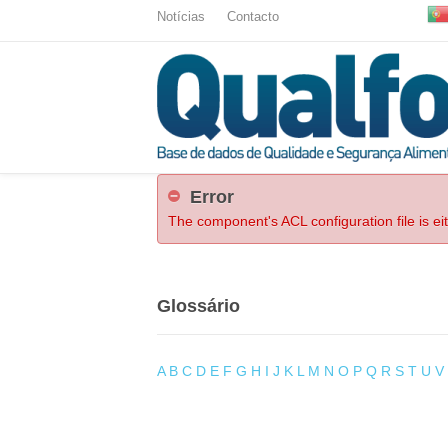
Notícias
Contacto
Error
The component's ACL configuration file is ei
Glossário
A
B
C
D
E
F
G
H
I
J
K
L
M
N
O
P
Q
R
S
T
U
V