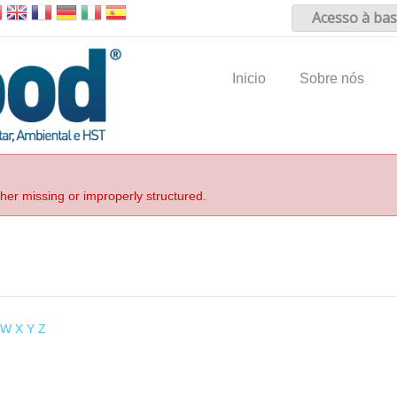
Acesso à bas
Inicio
Sobre nós
ther missing or improperly structured.
W
X
Y
Z