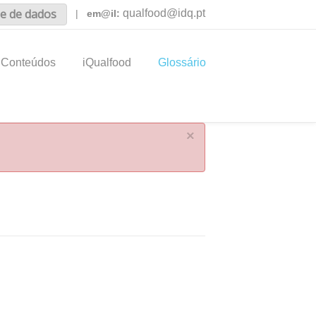
e de dados
qualfood@idq.pt
|
em@il:
Conteúdos
iQualfood
Glossário
×