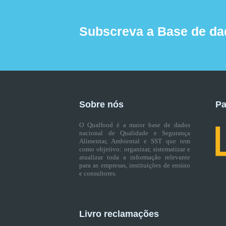
Subscreva a Base de da
Sobre nós
Pa
O Qualfood é a maior base de dados
nacional de Qualidade e Segurança
Alimentar, Ambiental e SST que tem
como objetivo: organizar, sistematizar e
atualizar toda a informação relevante
para as empresas, instituições de ensino
e consultores.
Livro reclamações