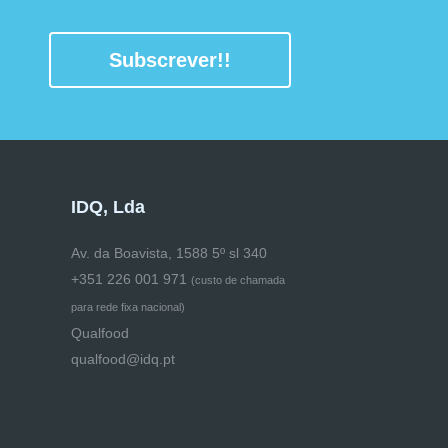
Subscrever!!
IDQ, Lda
Av. da Boavista, 1588 5º sl 340
+351 226 001 971
(
custo de chamada
para rede fixa nacional)
Qualfood
qualfood@idq.pt