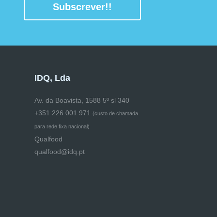
Subscrever!!
IDQ, Lda
Av. da Boavista, 1588 5º sl 340
+351 226 001 971
(
custo de chamada
para rede fixa nacional)
Qualfood
qualfood@idq.pt