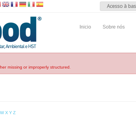
Acesso à bas
Inicio
Sobre nós
ther missing or improperly structured.
W
X
Y
Z