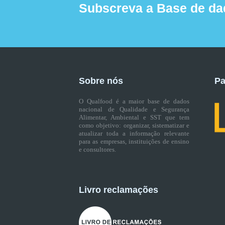
Subscreva a Base de da
Sobre nós
Pa
O Qualfood é a maior base de dados
nacional de Qualidade e Segurança
Alimentar, Ambiental e SST que tem
como objetivo: organizar, sistematizar e
atualizar toda a informação relevante
para as empresas, instituições de ensino
e consultores.
Livro reclamações