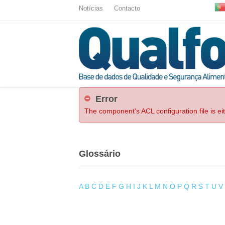
Notícias
Contacto
Error
The component's ACL configuration file is ei
Glossário
A
B
C
D
E
F
G
H
I
J
K
L
M
N
O
P
Q
R
S
T
U
V