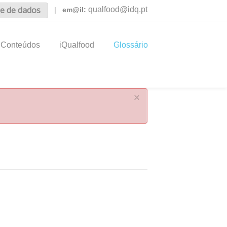
e de dados
qualfood@idq.pt
|
em@il:
Conteúdos
iQualfood
Glossário
×