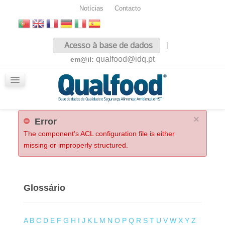
Notícias
Contacto
Inicio
Acesso à base de dados
|
Sobre nós
qualfood@idq.pt
em@il:
Conteúdos
iQualfood
Glossário
×
Error
The component's ACL configuration file is either
missing or improperly structured.
Glossário
A
B
C
D
E
F
G
H
I
J
K
L
M
N
O
P
Q
R
S
T
U
V
W
X
Y
Z