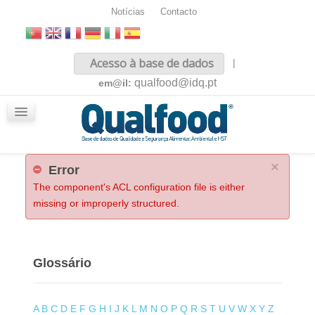
Notícias
Contacto
Inicio
Acesso à base de dados
|
Sobre nós
qualfood@idq.pt
em@il:
Conteúdos
iQualfood
Glossário
×
Error
The component's ACL configuration file is either
missing or improperly structured.
Glossário
A
B
C
D
E
F
G
H
I
J
K
L
M
N
O
P
Q
R
S
T
U
V
W
X
Y
Z