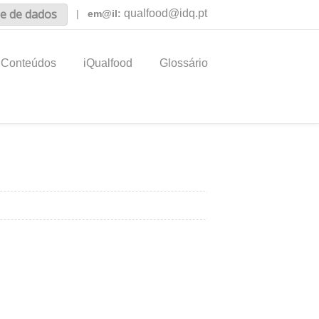
e de dados
qualfood@idq.pt
|
em@il:
Conteúdos
iQualfood
Glossário