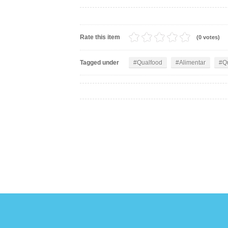
Rate this item
(0 votes)
Tagged under
Qualfood
Alimentar
Q