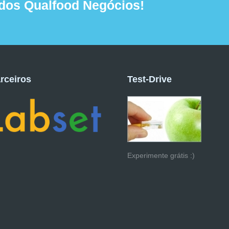
dos Qualfood Negócios!
rceiros
Test-Drive
Experimente grátis :)