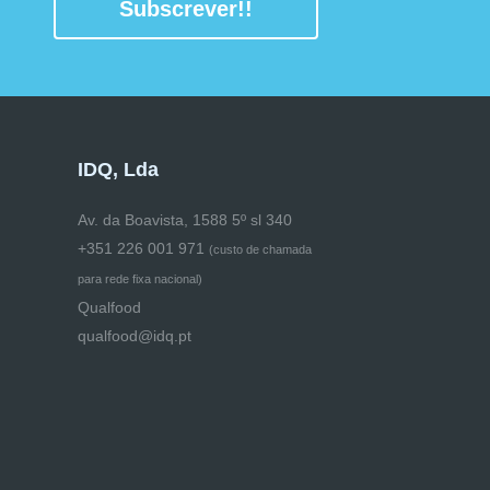
Subscrever!!
IDQ, Lda
Av. da Boavista, 1588 5º sl 340
+351 226 001 971
(
custo de chamada
para rede fixa nacional)
Qualfood
qualfood@idq.pt