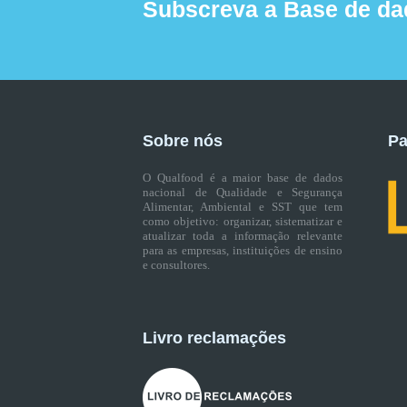
Subscreva a Base de da
Sobre nós
Pa
O Qualfood é a maior base de dados
nacional de Qualidade e Segurança
Alimentar, Ambiental e SST que tem
como objetivo: organizar, sistematizar e
atualizar toda a informação relevante
para as empresas, instituições de ensino
e consultores.
Livro reclamações