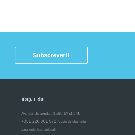
Subscrever!!
IDQ, Lda
Av. da Boavista, 1588 5º sl 340
+351 226 001 971
(
custo de chamada
para rede fixa nacional)