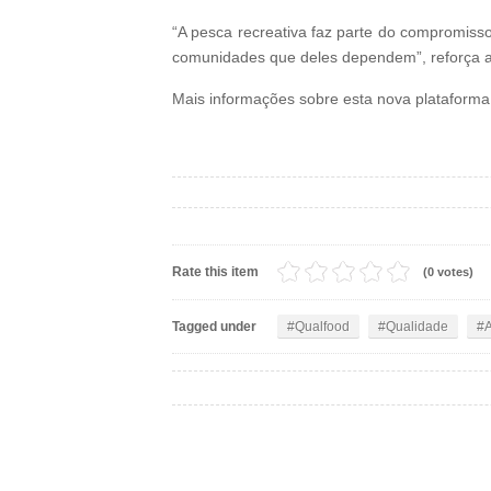
“A pesca recreativa faz parte do compromiss
comunidades que deles dependem”, reforça 
Mais informações sobre esta nova plataforma 
Rate this item
(0 votes)
Tagged under
Qualfood
Qualidade
A