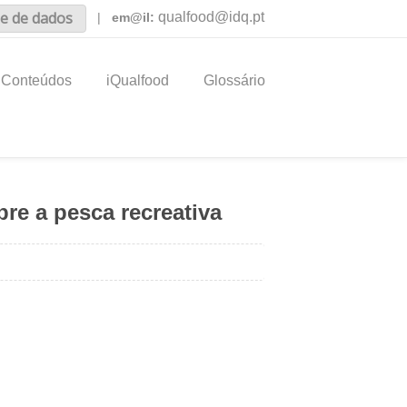
e de dados
qualfood@idq.pt
|
em@il:
Conteúdos
iQualfood
Glossário
re a pesca recreativa