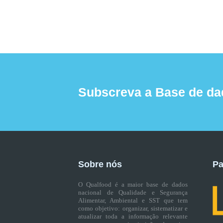
Subscreva a Base de da
Sobre nós
Pa
O Qualfood é a maior base de dados
nacional de Qualidade e Segurança
Alimentar, Ambiental e SST que tem
como objetivo: organizar, sistematizar e
atualizar toda a informação relevante