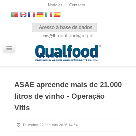
Notícias
Contacto
Inicio
Acesso à base de dados
|
Sobre nós
qualfood@idq.pt
em@il:
Conteúdos
iQualfood
Glossário
ASAE apreende mais de 21.000
litros de vinho - Operação
Vitis
Thursday, 22 January 2026 14:54