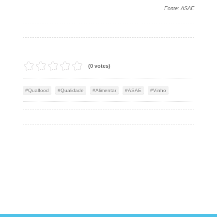
Fonte: ASAE
(0 votes)
Qualfood
Qualidade
Alimentar
ASAE
Vinho