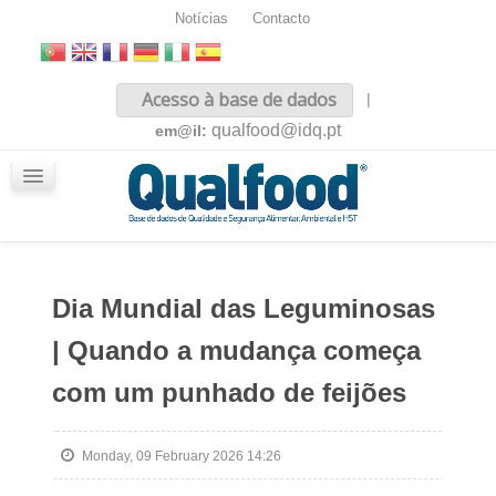
Notícias
Contacto
Inicio
Acesso à base de dados
|
Sobre nós
qualfood@idq.pt
em@il:
Conteúdos
iQualfood
Glossário
Dia Mundial das Leguminosas
| Quando a mudança começa
com um punhado de feijões
Monday, 09 February 2026 14:26