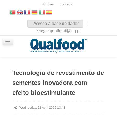
Notícias
Contacto
Inicio
Acesso à base de dados
|
Sobre nós
qualfood@idq.pt
em@il:
Conteúdos
iQualfood
Glossário
Tecnologia de revestimento de
sementes inovadora com
efeito bioestimulante
Wednesday, 22 April 2026 13:41