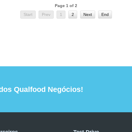
Page 1 of 2
Start
Prev
1
2
Next
End
dos Qualfood Negócios!