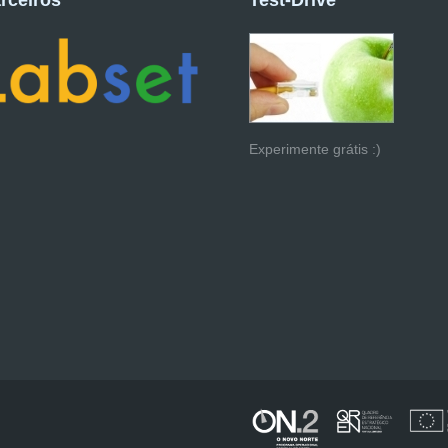
rceiros
Test-Drive
Experimente grátis :)