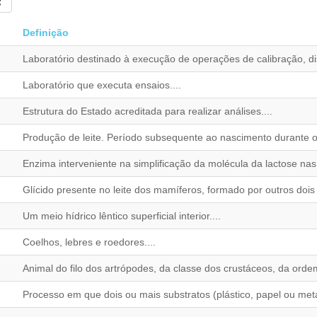
Definição
Laboratório destinado à execução de operações de calibração, dis
Laboratório que executa ensaios....
Estrutura do Estado acreditada para realizar análises....
Produção de leite. Período subsequente ao nascimento durante o q
Enzima interveniente na simplificação da molécula da lactose nas s
Glícido presente no leite dos mamíferos, formado por outros dois g
Um meio hídrico lêntico superficial interior....
Coelhos, lebres e roedores....
Animal do filo dos artrópodes, da classe dos crustáceos, da orde
Processo em que dois ou mais substratos (plástico, papel ou metal