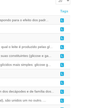
Tags
pondo para o efeito dos padr...
L
L
L
ual o leite é produzido pelas gl...
L
uas constituintes (glicose e ga...
L
lícidos mais simples: glicose g...
L
L
L
m dos decápodes e de família dos...
L
), são unidos um no outro. ...
L