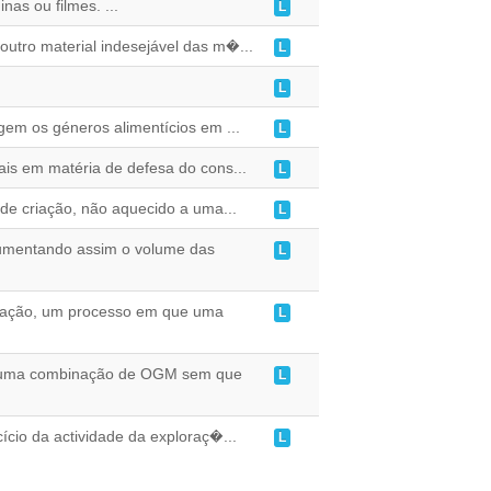
as ou filmes. ...
L
outro material indesejável das m�...
L
L
egem os géneros alimentícios em ...
L
ais em matéria de defesa do cons...
L
de criação, não aquecido a uma...
L
aumentando assim o volume das
L
lação, um processo em que uma
L
e uma combinação de OGM sem que
L
cio da actividade da exploraç�...
L