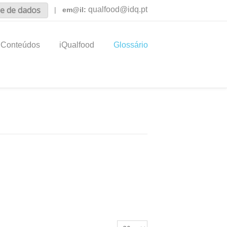
e de dados
qualfood@idq.pt
|
em@il:
Conteúdos
iQualfood
Glossário