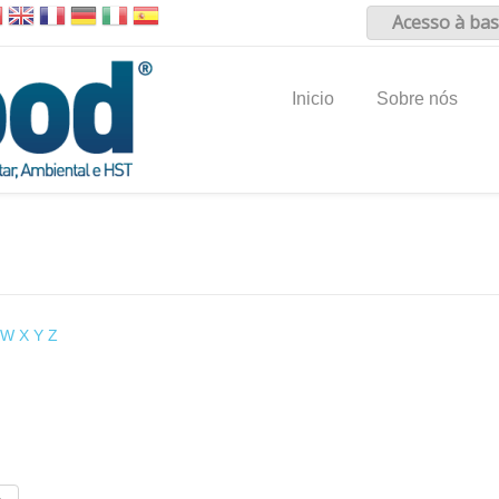
Acesso à bas
Inicio
Sobre nós
W
X
Y
Z