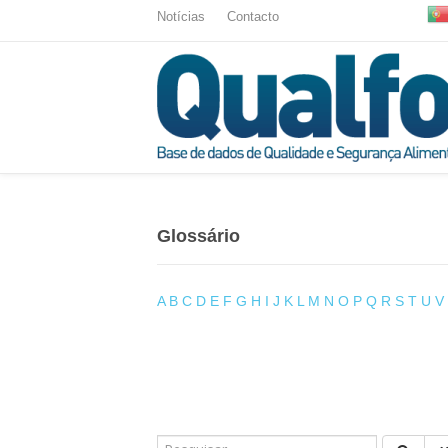
Notícias
Contacto
Glossário
A
B
C
D
E
F
G
H
I
J
K
L
M
N
O
P
Q
R
S
T
U
V