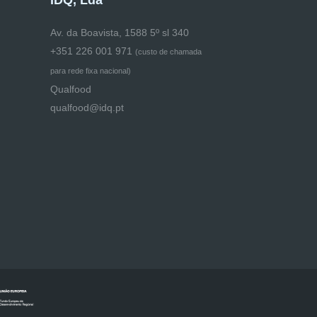
IDQ, Lda
Av. da Boavista, 1588 5º sl 340
+351 226 001 971
(
custo de chamada
para rede fixa nacional)
Qualfood
qualfood@idq.pt