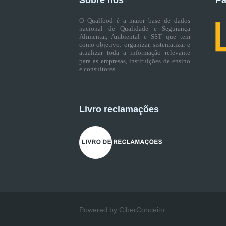
Sobre nós
Pa
O Qualfood é a maior base de dados
nacional de Qualidade e Segurança
Alimentar, Ambiental e SST que tem
como objetivo: organizar, sistematizar e
atualizar toda a informação relevante
para as empresas, instituições de ensino
e consultores.
Livro reclamações
Powered by CiberConceito