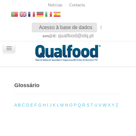
Notícias
Contacto
Inicio
Acesso à base de dados
|
Sobre nós
qualfood@idq.pt
em@il:
Conteúdos
iQualfood
Glossário
Glossário
A
B
C
D
E
F
G
H
I
J
K
L
M
N
O
P
Q
R
S
T
U
V
W
X
Y
Z