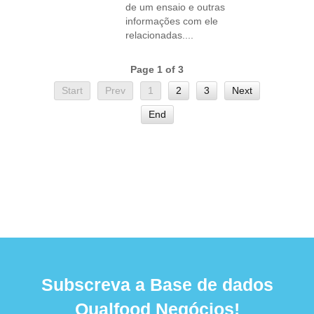
de um ensaio e outras
informações com ele
relacionadas....
Page 1 of 3
Start
Prev
1
2
3
Next
End
Subscreva a Base de dados
Qualfood Negócios!