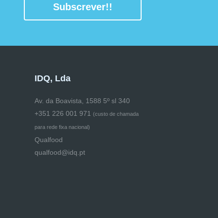
Subscrever!!
IDQ, Lda
Av. da Boavista, 1588 5º sl 340
+351 226 001 971
(
custo de chamada
para rede fixa nacional)
Qualfood
qualfood@idq.pt