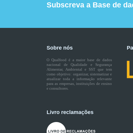
Subscreva a Base de da
Sobre nós
Pa
O Qualfood é a maior base de dados
nacional de Qualidade e Segurança
Alimentar, Ambiental e SST que tem
como objetivo: organizar, sistematizar e
atualizar toda a informação relevante
para as empresas, instituições de ensino
e consultores.
Livro reclamações