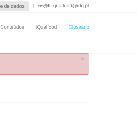
e de dados
qualfood@idq.pt
|
em@il:
Conteúdos
iQualfood
Glossário
×