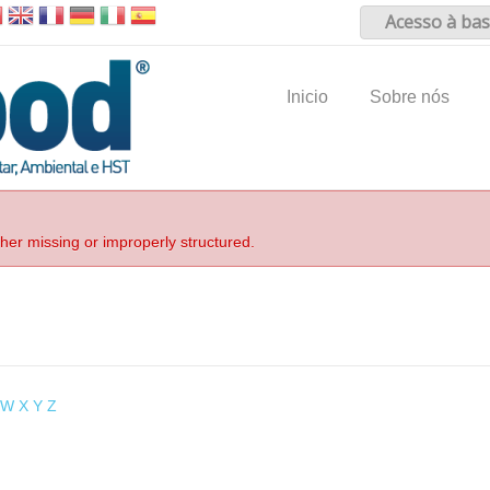
Acesso à bas
Inicio
Sobre nós
ther missing or improperly structured.
W
X
Y
Z