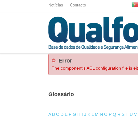
Notícias
Contacto
Error
The component's ACL configuration file is ei
Glossário
A
B
C
D
E
F
G
H
I
J
K
L
M
N
O
P
Q
R
S
T
U
V