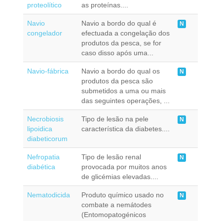
proteolítico
as proteínas....
Navio
Navio a bordo do qual é
N
congelador
efectuada a congelação dos
produtos da pesca, se for
caso disso após uma...
Navio-fábrica
Navio a bordo do qual os
N
produtos da pesca são
submetidos a uma ou mais
das seguintes operações, ...
Necrobiosis
Tipo de lesão na pele
N
lipoidica
característica da diabetes....
diabeticorum
Nefropatia
Tipo de lesão renal
N
diabética
provocada por muitos anos
de glicémias elevadas....
Nematodicida
Produto químico usado no
N
combate a nemátodes
(Entomopatogénicos