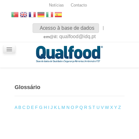
Notícias
Contacto
Inicio
Acesso à base de dados
|
Sobre nós
qualfood@idq.pt
em@il:
Conteúdos
iQualfood
Glossário
Glossário
A
B
C
D
E
F
G
H
I
J
K
L
M
N
O
P
Q
R
S
T
U
V
W
X
Y
Z