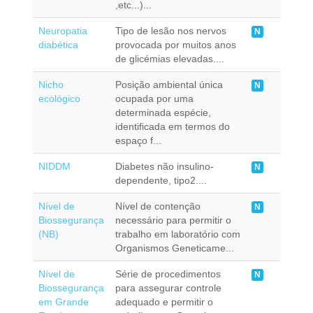
,etc...)...
Neuropatia
Tipo de lesão nos nervos
N
diabética
provocada por muitos anos
de glicémias elevadas....
Nicho
Posição ambiental única
N
ecológico
ocupada por uma
determinada espécie,
identificada em termos do
espaço f...
NIDDM
Diabetes não insulino-
N
dependente, tipo2....
Nível de
Nível de contenção
N
Biossegurança
necessário para permitir o
(NB)
trabalho em laboratório com
Organismos Geneticame...
Nível de
Série de procedimentos
N
Biossegurança
para assegurar controle
em Grande
adequado e permitir o