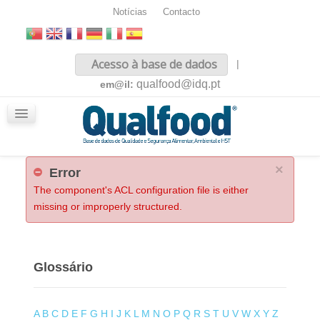
Notícias
Contacto
Inicio
Acesso à base de dados
|
Sobre nós
qualfood@idq.pt
em@il:
Conteúdos
iQualfood
Glossário
×
Error
The component's ACL configuration file is either
missing or improperly structured.
Glossário
A
B
C
D
E
F
G
H
I
J
K
L
M
N
O
P
Q
R
S
T
U
V
W
X
Y
Z