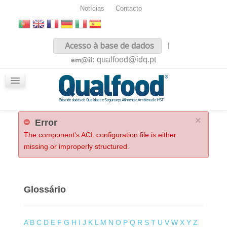
Notícias
Contacto
Inicio
Acesso à base de dados
|
Sobre nós
qualfood@idq.pt
em@il:
Conteúdos
iQualfood
Glossário
×
Error
The component's ACL configuration file is either
missing or improperly structured.
Glossário
A
B
C
D
E
F
G
H
I
J
K
L
M
N
O
P
Q
R
S
T
U
V
W
X
Y
Z