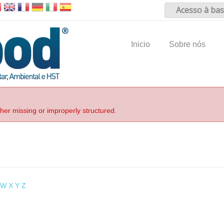
Acesso à bas
Inicio
Sobre nós
ther missing or improperly structured.
W
X
Y
Z