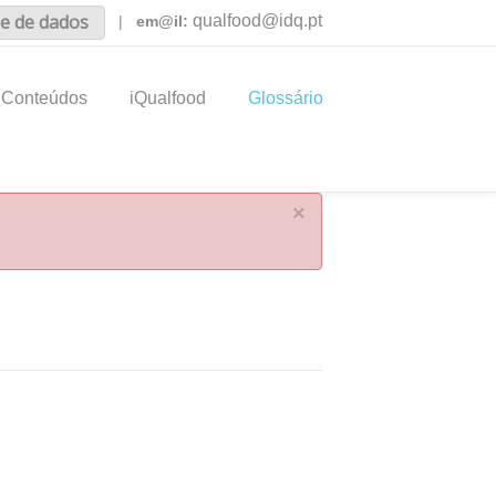
e de dados
qualfood@idq.pt
|
em@il:
Conteúdos
iQualfood
Glossário
×