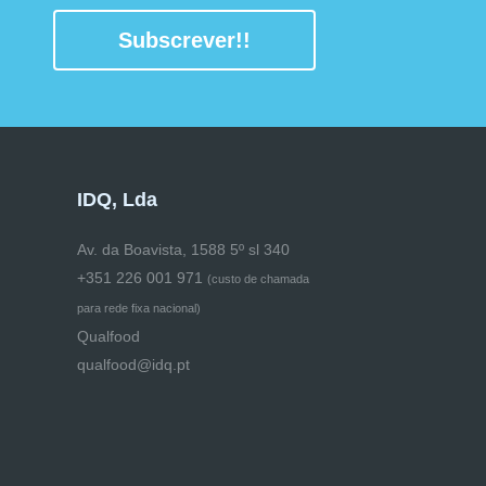
Subscrever!!
IDQ, Lda
Av. da Boavista, 1588 5º sl 340
+351 226 001 971
(
custo de chamada
para rede fixa nacional)
Qualfood
qualfood@idq.pt