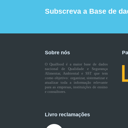
Subscreva a Base de da
Sobre nós
Pa
O Qualfood é a maior base de dados
nacional de Qualidade e Segurança
Alimentar, Ambiental e SST que tem
como objetivo: organizar, sistematizar e
atualizar toda a informação relevante
para as empresas, instituições de ensino
e consultores.
Livro reclamações