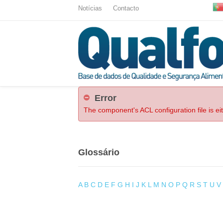
Notícias
Contacto
Error
The component's ACL configuration file is ei
Glossário
A
B
C
D
E
F
G
H
I
J
K
L
M
N
O
P
Q
R
S
T
U
V