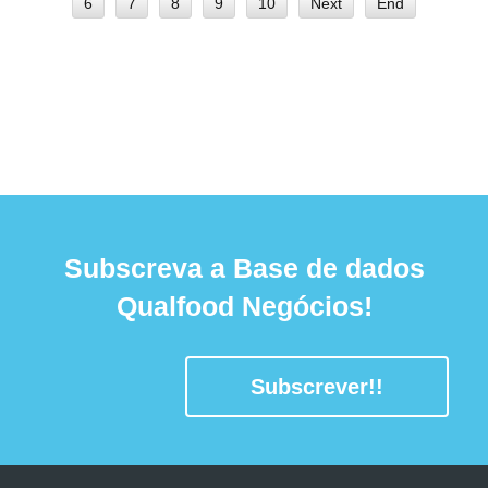
6
7
8
9
10
Next
End
Subscreva a Base de dados
Qualfood Negócios!
Subscrever!!