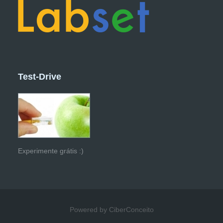
Test-Drive
Experimente grátis :)
Powered by CiberConceito