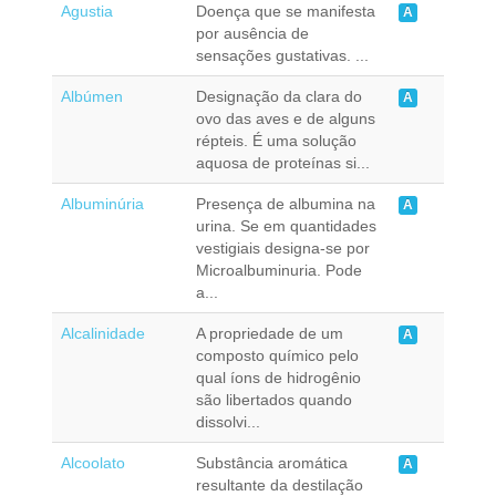
Agustia
Doença que se manifesta
A
por ausência de
sensações gustativas. ...
Albúmen
Designação da clara do
A
ovo das aves e de alguns
répteis. É uma solução
aquosa de proteínas si...
Albuminúria
Presença de albumina na
A
urina. Se em quantidades
vestigiais designa-se por
Microalbuminuria. Pode
a...
Alcalinidade
A propriedade de um
A
composto químico pelo
qual íons de hidrogênio
são libertados quando
dissolvi...
Alcoolato
Substância aromática
A
resultante da destilação