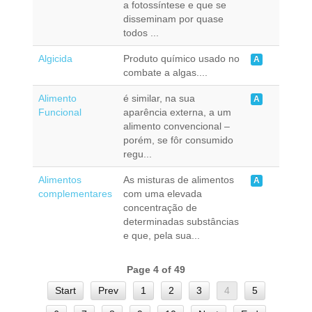
a fotossíntese e que se
disseminam por quase
todos ...
Algicida
Produto químico usado no
A
combate a algas....
Alimento
é similar, na sua
A
Funcional
aparência externa, a um
alimento convencional –
porém, se fôr consumido
regu...
Alimentos
As misturas de alimentos
A
complementares
com uma elevada
concentração de
determinadas substâncias
e que, pela sua...
Page 4 of 49
Start
Prev
1
2
3
4
5