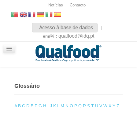
Notícias
Contacto
Inicio
Acesso à base de dados
|
Sobre nós
qualfood@idq.pt
em@il:
Conteúdos
iQualfood
Glossário
Glossário
A
B
C
D
E
F
G
H
I
J
K
L
M
N
O
P
Q
R
S
T
U
V
W
X
Y
Z