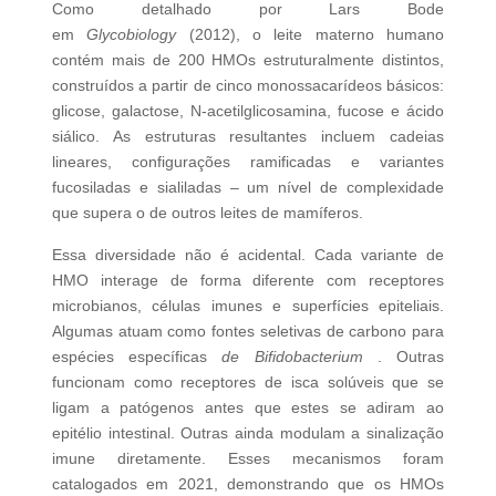
Como
detalhado
por Lars Bode
em
Glycobiology
(2012), o leite materno humano
contém mais de 200 HMOs estruturalmente distintos,
construídos a partir de cinco monossacarídeos básicos:
glicose, galactose, N-acetilglicosamina, fucose e ácido
siálico. As estruturas resultantes incluem cadeias
lineares, configurações ramificadas e variantes
fucosiladas e sialiladas – um nível de complexidade
que supera o de outros leites de mamíferos.
Essa diversidade não é acidental. Cada variante de
HMO interage de forma diferente com receptores
microbianos, células imunes e superfícies epiteliais.
Algumas atuam como fontes seletivas de carbono para
espécies específicas
de Bifidobacterium
. Outras
funcionam como receptores de isca solúveis que se
ligam a patógenos antes que estes se adiram ao
epitélio intestinal. Outras ainda modulam a sinalização
imune diretamente. Esses
mecanismos
foram
catalogados em 2021, demonstrando que os HMOs