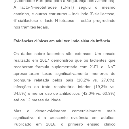
(Autoridade Europeia para a Segurança dos Alimentos).
A lacto-N-neotetraose (LNnT) seguiu o mesmo
caminho, e outras estruturas – incluindo 3'-sialilactose,
6'-sialilactose e lacto-N-tetraose – estão progredindo
nos trâmites legais.
Evidências clínicas em adultos: indo além da infância
Os dados sobre lactentes são extensos. Um ensaio
realizado em 2017
demonstrou
que os lactentes que
receberam fórmula suplementada com 2'-FL e LNnT
apresentaram taxas significativamente menores de
bronquite relatada pelos pais (10,2% vs. 27,6%),
infecções do trato respiratório inferior (19,3% vs.
34,5%) e menor uso de antibióticos (42,0% vs. 60,9%)
até os 12 meses de idade.
Mas o desenvolvimento comercialmente mais
significativo é a crescente evidência em adultos.
Publicado em 2016,
o primeiro ensaio clínico