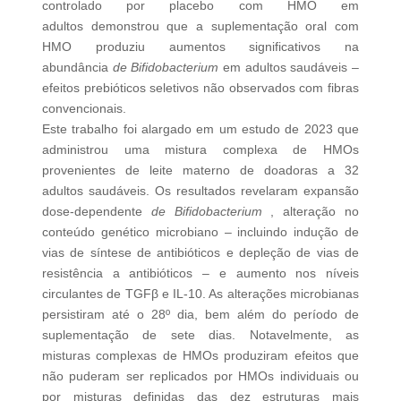
controlado por placebo com HMO em
adultos
demonstrou que a suplementação oral com
HMO produziu aumentos significativos na
abundância
de Bifidobacterium
em adultos saudáveis ​​–
efeitos prebióticos seletivos não observados com fibras
convencionais.
Este trabalho foi alargado em um
estudo
de 2023 que
administrou uma mistura complexa de HMOs
provenientes de leite materno de doadoras a 32
adultos saudáveis. Os resultados revelaram expansão
dose-dependente
de Bifidobacterium
, alteração no
conteúdo genético microbiano – incluindo indução de
vias de síntese de antibióticos e depleção de vias de
resistência a antibióticos – e aumento nos níveis
circulantes de TGFβ e IL-10. As alterações microbianas
persistiram até o 28º dia, bem além do período de
suplementação de sete dias. Notavelmente, as
misturas complexas de HMOs produziram efeitos que
não puderam ser replicados por HMOs individuais ou
por misturas definidas das dez estruturas mais