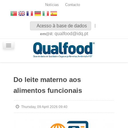
Notícias
Contacto
Inicio
Acesso à base de dados
|
Sobre nós
qualfood@idq.pt
em@il:
Conteúdos
iQualfood
Glossário
Do leite materno aos
alimentos funcionais
Thursday, 09 April 2026 09:40