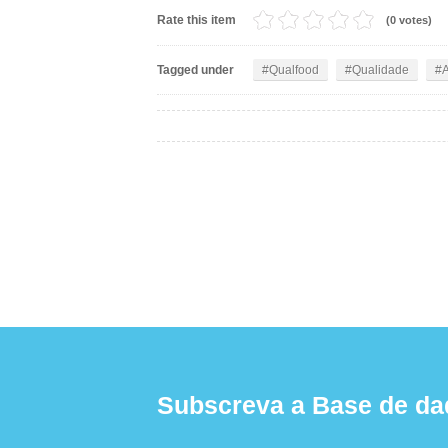
Rate this item
(0 votes)
Tagged under
Qualfood
Qualidade
A
Subscreva a Base de da