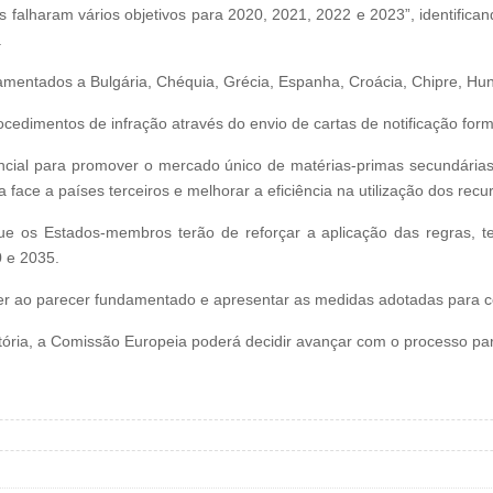
 falharam vários objetivos para 2020, 2021, 2022 e 2023”, identific
.
mentados a Bulgária, Chéquia, Grécia, Espanha, Croácia, Chipre, Hun
edimentos de infração através do envio de cartas de notificação form
ncial para promover o mercado único de matérias-primas secundárias e
face a países terceiros e melhorar a eficiência na utilização dos recu
ue os Estados-membros terão de reforçar a aplicação das regras, 
 e 2035.
 ao parecer fundamentado e apresentar as medidas adotadas para corri
tória, a Comissão Europeia poderá decidir avançar com o processo par