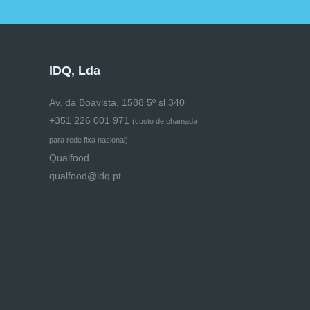
IDQ, Lda
Av. da Boavista, 1588 5º sl 340
+351 226 001 971
(
custo de chamada
para rede fixa nacional)
Qualfood
qualfood@idq.pt