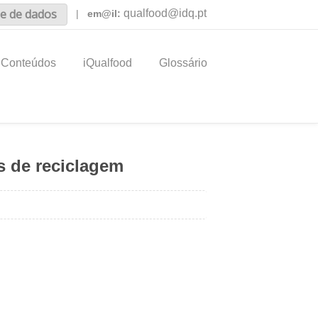
e de dados
qualfood@idq.pt
|
em@il:
Conteúdos
iQualfood
Glossário
s de reciclagem