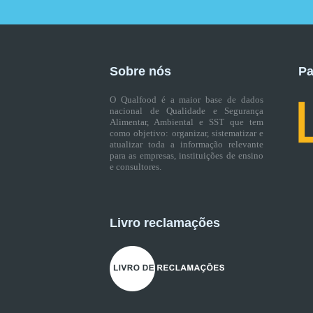
Sobre nós
Pa
O Qualfood é a maior base de dados
nacional de Qualidade e Segurança
Alimentar, Ambiental e SST que tem
como objetivo: organizar, sistematizar e
atualizar toda a informação relevante
para as empresas, instituições de ensino
e consultores.
Livro reclamações