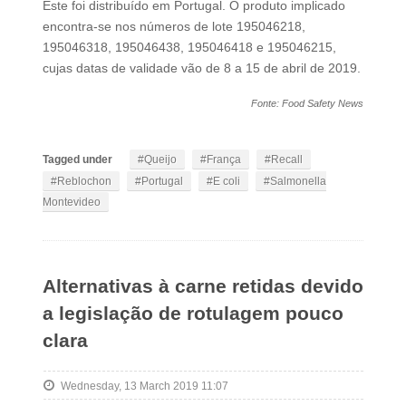
Este foi distribuído em Portugal. O produto implicado
encontra-se nos números de lote 195046218,
195046318, 195046438, 195046418 e 195046215,
cujas datas de validade vão de 8 a 15 de abril de 2019.
Fonte: Food Safety News
Tagged under
Queijo
França
Recall
Reblochon
Portugal
E coli
Salmonella
Montevideo
Alternativas à carne retidas devido
a legislação de rotulagem pouco
clara
Wednesday, 13 March 2019 11:07