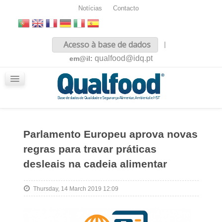
Notícias
Contacto
Inicio
Acesso à base de dados
|
Sobre nós
qualfood@idq.pt
em@il:
Conteúdos
iQualfood
Glossário
Parlamento Europeu aprova novas
regras para travar práticas
desleais na cadeia alimentar
Thursday, 14 March 2019 12:09