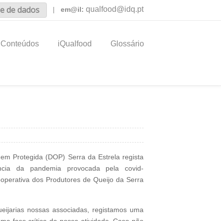
e de dados
qualfood@idq.pt
|
em@il:
Conteúdos
iQualfood
Glossário
m Protegida (DOP) Serra da Estrela regista
ia da pandemia provocada pela covid-
operativa dos Produtores de Queijo da Serra
eijarias nossas associadas, registamos uma