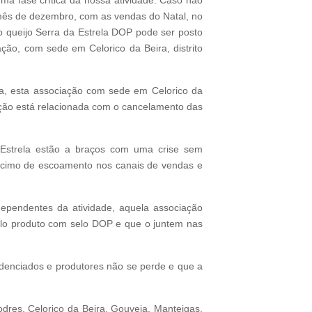
ma fase crítica da nossa atividade. Caso não
 mês de dezembro, com as vendas do Natal, no
do queijo Serra da Estrela DOP pode ser posto
ção, com sede em Celorico da Beira, distrito
a, esta associação com sede em Celorico da
uação está relacionada com o cancelamento das
a Estrela estão a braços com uma crise sem
éscimo de escoamento nos canais de vendas e
ependentes da atividade, aquela associação
elo produto com selo DOP e que o juntem nas
edenciados e produtores não se perde e que a
res, Celorico da Beira, Gouveia, Manteigas,