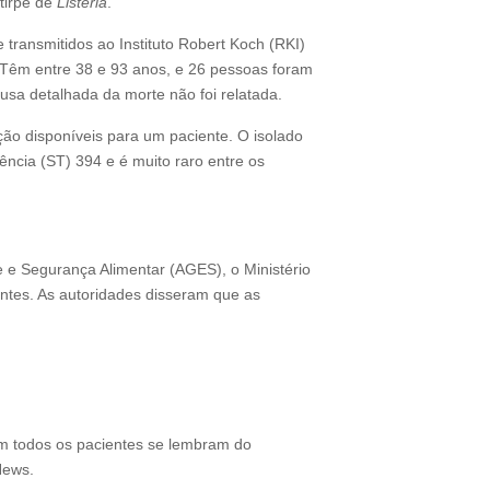
irpe de
Listeria
.
 transmitidos ao Instituto Robert Koch (RKI)
Têm entre 38 e 93 anos, e 26 pessoas foram
sa detalhada da morte não foi relatada.
ão disponíveis para um paciente. O isolado
ência (ST) 394 e é muito raro entre os
e e Segurança Alimentar (AGES), o Ministério
ntes. As autoridades disseram que as
em todos os pacientes se lembram do
News.