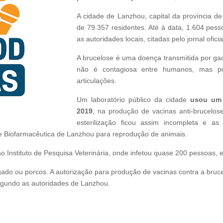
A cidade de Lanzhou, capital da província de
de 79.357 residentes. Até à data, 1.604 pes
as autoridades locais, citadas pelo jornal ofici
A brucelose é uma doença transmitida por ga
não é contagiosa entre humanos, mas p
articulações.
Um laboratório público da cidade
usou um 
2019
, na produção de vacinas anti-brucelos
esterilização ficou assim incompleta e a
 Biofarmacêutica de Lanzhou para reprodução de animais.
ao Instituto de Pesquisa Veterinária, onde infetou quase 200 pessoas
ado ou porcos. A autorização para produção de vacinas contra a brucel
egundo as autoridades de Lanzhou.