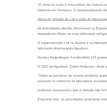
“O clone do surto é uma estirpe de
Listeria 
listeriose em humanos. O sequenciamento do 
Alerta de retirada do Lidl e visão do fabricant
As autoridades alemãs informaram os Estado
detetada em filetes de truta defumada refrig
O supermercado Lidl na Áustria e na Alemanha
fabricante dinamarquês Agustson.
Nautica Regenbogen Forellenfilets 125 gram
O CEO da Agustson, Esben Andersen, disse q
“Todas as amostras de nossos produtos acaba
incluindo os relatórios de laboratório envia
Andersen acrescentou que a retirada não foi fe
Enquanto isso, as autoridades austríacas rel