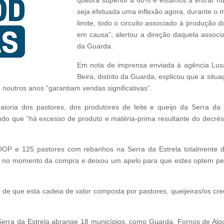
quebra superior a 60% e estamos a entrar nu
seja efetuada uma inflexão agora, durante o
limite, todo o circuito associado à produção 
em causa”, alertou a direção daquela associa
da Guarda.
Em nota de imprensa enviada à agência Lus
Beira, distrito da Guarda, explicou que a sit
e noutros anos “garantiam vendas significativas”.
ioria dos pastores, dos produtores de leite e queijo da Serra d
cando que “há excesso de produto e matéria-prima resultante do decr
OP e 125 pastores com rebanhos na Serra da Estrela totalmente d
es no momento da compra e deixou um apelo para que estes optem p
 de que esta cadeia de valor composta por pastores, queijeiras/os cr
erra da Estrela abrange 18 municípios, como Guarda, Fornos de Algod