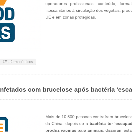
operadores profissionais, conteúdo, form
fitossanitários à circulação dos vegetais, prod
UE e em zonas protegidas.
Fitofarmacêuticos
nfetados com brucelose após bactéria 'escap
Mais de 10.500 pessoas contraíram brucelos
da China, depois de a
bactéria ter ‘escapa
produz vacinas para animais
, disseram esta