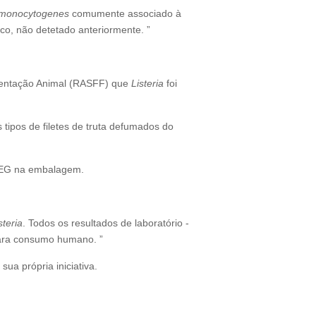
a monocytogenes
comumente associado à
o, não detetado anteriormente. ”
imentação Animal (RASFF) que
Listeria
foi
tipos de filetes de truta defumados do
6 EG na embalagem.
steria
. Todos os resultados de laboratório -
 para consumo humano. ”
ua própria iniciativa.