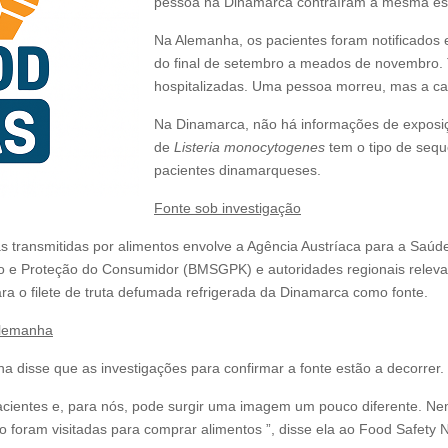
pessoa na Dinamarca contraíram a mesma est
Na Alemanha, os pacientes foram notificados e
do final de setembro a meados de novembro. 
hospitalizadas. Uma pessoa morreu, mas a cau
Na Dinamarca, não há informações de exposiç
de
Listeria monocytogenes
tem o tipo de sequ
pacientes dinamarqueses.
Fonte sob investigação
as transmitidas por alimentos envolve a Agência Austríaca para a Saúd
o e Proteção do Consumidor (BMSGPK) e autoridades regionais releva
ara o filete de truta defumada refrigerada da Dinamarca como fonte.
 Alemanha
 disse que as investigações para confirmar a fonte estão a decorrer.
acientes e, para nós, pode surgir uma imagem um pouco diferente. N
ho foram visitadas para comprar alimentos ”, disse ela ao Food Safety 