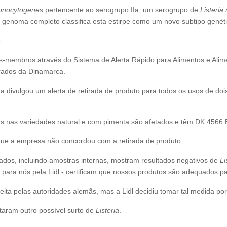
monocytogenes
pertencente ao serogrupo IIa, um serogrupo de
Listeri
genoma completo classifica esta estirpe como um novo subtipo genétic
e
s-membros através do Sistema de Alerta Rápido para Alimentos e Al
erados da Dinamarca.
 divulgou um alerta de retirada de produto para todos os usos de dois 
as nas variedades natural e com pimenta são afetados e têm DK 456
ue a empresa não concordou com a retirada de produto.
dos, incluindo amostras internas, mostram resultados negativos de
Li
dos para nós pela Lidl - certificam que nossos produtos são adequados
ita pelas autoridades alemãs, mas a Lidl decidiu tomar tal medida por s
ataram outro possível surto de
Listeria
.