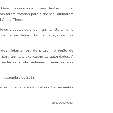
 Gansu, no noroeste do país, testou um total
soas foram tratadas para a doença, afirmaram
al Global Times.
do ou produtos de origem animal. Geralmente
ode causar febre, dor de cabeça ou nas
desinfetante fora de prazo, no verão de
e para animais, explicaram as autoridades. A
s
bactérias ainda estavam presentes nas
, em dezembro de 2019.
ose foi retirada ao laboratório. Os
pacientes
Fonte: Observador