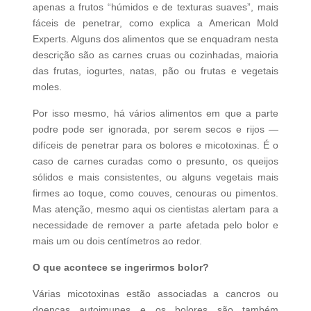
apenas a frutos “húmidos e de texturas suaves”, mais
fáceis de penetrar, como explica a American Mold
Experts. Alguns dos alimentos que se enquadram nesta
descrição são as carnes cruas ou cozinhadas, maioria
das frutas, iogurtes, natas, pão ou frutas e vegetais
moles.
Por isso mesmo, há vários alimentos em que a parte
podre pode ser ignorada, por serem secos e rijos —
difíceis de penetrar para os bolores e micotoxinas. É o
caso de carnes curadas como o presunto, os queijos
sólidos e mais consistentes, ou alguns vegetais mais
firmes ao toque, como couves, cenouras ou pimentos.
Mas atenção, mesmo aqui os cientistas alertam para a
necessidade de remover a parte afetada pelo bolor e
mais um ou dois centímetros ao redor.
O que acontece se ingerirmos bolor?
Várias micotoxinas estão associadas a cancros ou
doenças autoimunes e os bolores são também