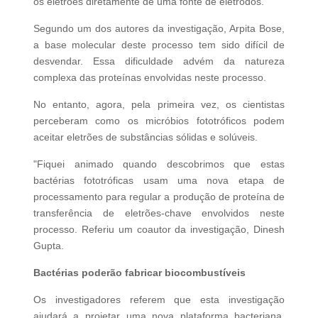
os eletrões diretamente de uma fonte de elétrodos.
Segundo um dos autores da investigação, Arpita Bose,
a base molecular deste processo tem sido difícil de
desvendar. Essa dificuldade advém da natureza
complexa das proteínas envolvidas neste processo.
No entanto, agora, pela primeira vez, os cientistas
perceberam como os micróbios fototróficos podem
aceitar eletrões de substâncias sólidas e solúveis.
"Fiquei animado quando descobrimos que estas
bactérias fototróficas usam uma nova etapa de
processamento para regular a produção de proteína de
transferência de eletrões-chave envolvidos neste
processo. Referiu um coautor da investigação, Dinesh
Gupta.
Bactérias poderão fabricar biocombustíveis
Os investigadores referem que esta investigação
ajudará a projetar uma nova plataforma bacteriana.