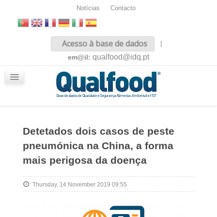
Notícias
Contacto
Inicio
Acesso à base de dados
|
Sobre nós
qualfood@idq.pt
em@il:
Conteúdos
iQualfood
Glossário
Detetados dois casos de peste
pneumónica na China, a forma
mais perigosa da doença
Thursday, 14 November 2019 09:55