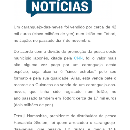
Um caranguejo-das-neves foi vendido por cerca de 42
mil euros (cinco milhões de yen) num leilão em Tottori,
no Japão, no passado dia 7 de novembro.
De acordo com a divisão de promoção da pesca deste
município japonês, citada pela
CNN
, foi o valor mais
alto alguma vez pago por um caranguejo desta
espécie, cuja alcunha é “cinco estrelas” pelo seu
formato e pela sua qualidade. Aliás, esta venda bate o
recorde do Guinness da venda de um caranguejo-das-
neves, que tinha sido registado num leilão, no
ano passado também em Tottori: cerca de 17 mil euros
(dois milhões de yen).
Tetsuji Hamashita, presidente do distribuidor de pesca
Hanashita Shoten, foi quem arrecadou o caranguejo-
das-neves, que pesava 1,2 quilos e media 14,6