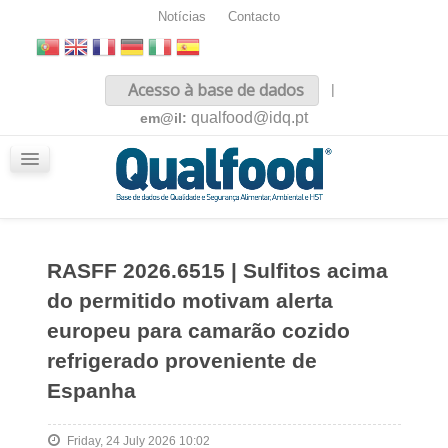
Notícias
Contacto
Inicio
Acesso à base de dados
|
Sobre nós
qualfood@idq.pt
em@il:
Conteúdos
iQualfood
Glossário
RASFF 2026.6515 | Sulfitos acima
do permitido motivam alerta
europeu para camarão cozido
refrigerado proveniente de
Espanha
Friday, 24 July 2026 10:02