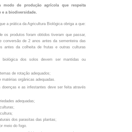
m modo de produção agrícola que respeita
e a biodiversidade.
e a prática da Agricultura Biológica obriga a que:
e os produtos foram obtidos tiveram que passar,
e conversão de 2 anos antes da sementeira das
s antes da colheita de frutas e outras culturas
de biológica dos solos devem ser mantidas ou
istemas de rotação adequados;
e matérias orgânicas adequadas.
s doenças e as infestantes deve ser feita através
ariedades adequadas;
culturas;
ultura;
turais dos parasitas das plantas;
or meio do fogo.