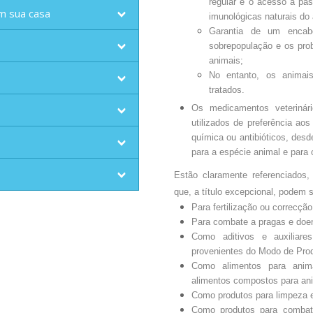
regular e o acesso à pas
m sua casa
imunológicas naturais do 
Garantia de um encab
sobrepopulação e os pro
animais;
No entanto, os animai
tratados.
Os medicamentos veterinári
utilizados de preferência ao
química ou antibióticos, desd
para a espécie animal e para 
Estão claramente referenciados,
que, a título excepcional, podem s
Para fertilização ou correcção
Para combate a pragas e doe
Como aditivos e auxiliare
provenientes do Modo de Prod
Como alimentos para anima
alimentos compostos para ani
Como produtos para limpeza e
Como produtos para combate