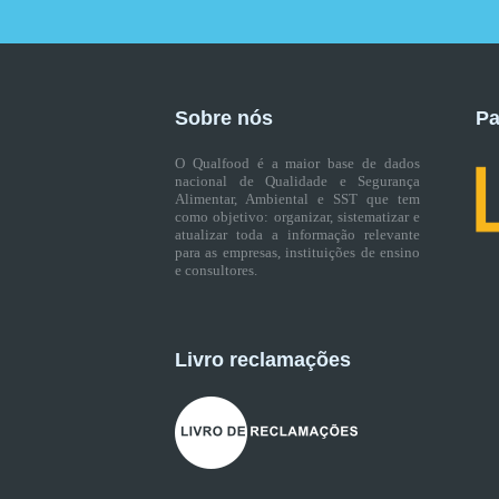
Sobre nós
Pa
O Qualfood é a maior base de dados
nacional de Qualidade e Segurança
Alimentar, Ambiental e SST que tem
como objetivo: organizar, sistematizar e
atualizar toda a informação relevante
para as empresas, instituições de ensino
e consultores.
Livro reclamações