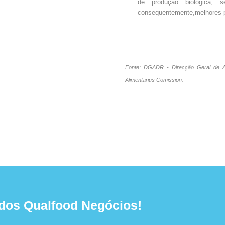
de produção biológica, 
consequentemente,melhores p
Fonte:
DGADR - Direcção Geral de A
Alimentarius Comission.
dos Qualfood Negócios!