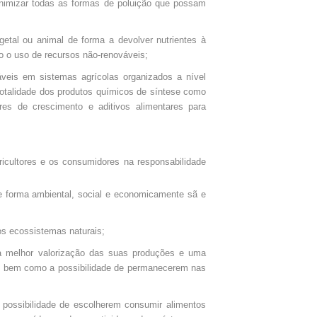
inimizar todas as formas de poluição que possam
getal ou animal de forma a devolver nutrientes à
o o uso de recursos não-renováveis;
veis em sistemas agrícolas organizados a nível
 totalidade dos produtos químicos de síntese como
ores de crescimento e aditivos alimentares para
gricultores e os consumidores na responsabilidade
de forma ambiental, social e economicamente sã e
os ecossistemas naturais;
ma melhor valorização das suas produções e uma
o, bem como a possibilidade de permanecerem nas
 possibilidade de escolherem consumir alimentos