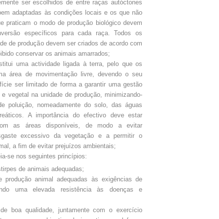
mente ser escolhidos de entre raças autóctones
 bem adaptadas às condições locais e os que não
e praticam o modo de produção biológico devem
nversão específicos para cada raça. Todos os
de de produção devem ser criados de acordo com
ibido conservar os animais amarrados;
itui uma actividade ligada à terra, pelo que os
ma área de movimentação livre, devendo o seu
ície ser limitado de forma a garantir uma gestão
 e vegetal na unidade de produção, minimizando-
de poluição, nomeadamente do solo, das águas
freáticos. A importância do efectivo deve estar
 com as áreas disponíveis, de modo a evitar
gaste excessivo da vegetação e a permitir o
l, a fim de evitar prejuízos ambientais;
a-se nos seguintes princípios:
tirpes de animais adequadas;
de produção animal adequadas às exigências de
ando uma elevada resistência às doenças e
 de boa qualidade, juntamente com o exercício