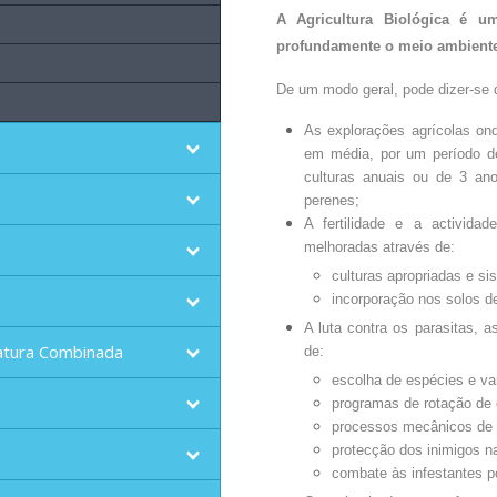
A Agricultura Biológica é u
profundamente o meio ambiente 
De um modo geral, pode dizer-se qu
As explorações agrícolas ond
em média, por um período d
culturas anuais ou de 3 ano
perenes;
A fertilidade e a activida
melhoradas através de:
culturas apropriadas e s
incorporação nos solos d
A luta contra os parasitas, a
atura Combinada
de:
escolha de espécies e v
programas de rotação de 
processos mecânicos de c
protecção dos inimigos na
combate às infestantes p