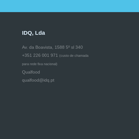
IDQ, Lda
Av. da Boavista, 1588 5º sl 340
+351 226 001 971
(
custo de chamada
para rede fixa nacional)
Qualfood
qualfood@idq.pt