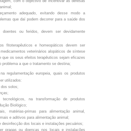
tagem, com o objectivo de incentivar as defesas
animal;
eçamento adequado, evitando desse modo a
blemas que daí podem decorrer para a saúde dos
s doentes ou feridos, devem ser devidamente
os fitoterapêuticos e homeopáticos devem ser
s medicamentos veterinários alopáticos de síntese
e que os seus efeitos terapêuticos sejam eficazes
o problema a que o tratamento se destina;
 na regulamentação europeia, quais os produtos
er utilizados:
 dos solos;
nças;
s tecnológicos, na transformação de produtos
ução Biológico;
is, matérias-primas para alimentação animal,
mais e aditivos para alimentação animal;
 desinfecção dos locais e instalações pecuários;
r pragas ou doenças nos locais e instalações