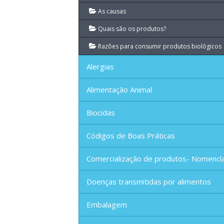
As causas
Quais são os produtos?
Razões para consumir produtos biológicos
Alergias
Alimentação Animal
Biocidas
Códigos de Boas Práticas
Comercialização de produtos- Nomencl
Doenças transmitidas por alimentos
Embalagem