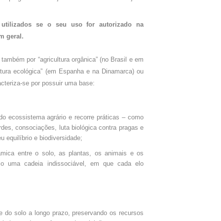
utilizados se o seu uso for autorizado na
m geral.
 também por “agricultura orgânica” (no Brasil e em
cultura ecológica” (em Espanha e na Dinamarca) ou
racteriza-se por possuir uma base:
o ecossistema agrário e recorre práticas – como
rdes, consociações, luta biológica contra pragas e
equilíbrio e biodiversidade;
âmica entre o solo, as plantas, os animais e os
o uma cadeia indissociável, em que cada elo
de do solo a longo prazo, preservando os recursos