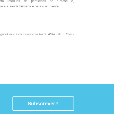
sem resíduos de pesticidas de síntese e,
ara a saúde humana e para o ambiente.
gricultura e Desenvolvimento Rural, AGROBIO e Codex
Subscrever!!