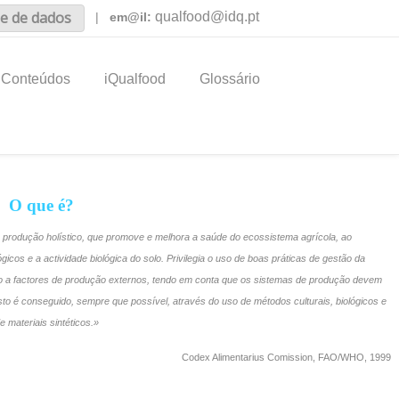
e de dados
qualfood@idq.pt
|
em@il:
Conteúdos
iQualfood
Glossário
O que é?
e produção holístico, que promove e melhora a saúde do ecossistema agrícola, ao
ógicos e a actividade biológica do solo. Privilegia o uso de boas práticas de gestão da
so a factores de produção externos, tendo em conta que os sistemas de produção devem
sto é conseguido, sempre que possível, através do uso de métodos culturais, biológicos e
 materiais sintéticos.»
Codex Alimentarius Comission, FAO/WHO, 1999