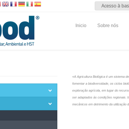
Acesso à bas
Inicio
Sobre nós
«A Agricultura Biológica é um sistema d
fomentar a biodiversidade, os ciclos biol
exploração agrícola, em lugar do recur
ser adaptados às condições regionais. I
mecânicos em detrimento da utilização de