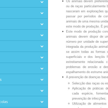
Os animais devem preferente
ou de raças particularmente
nasceram em explorações qu
passar por períodos de co
animais de uma mesma unida
este modo de produção. É pro
Este modo de produção const
animais devem dispor de u
número por unidade de superf
integrada da produção animal
se assim todas as formas 
superficiais e dos lençóis 
estreitamente relacionada
problemas de erosão e des
espalhamento do estrume anima
A prevenção de doenças basei
s
Selecção das raças ou es
Aplicação de práticas 
cada espécie, foment
prevenção de infecções;
colas
Utilização de alimentos