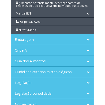
Alimentos potencialmente desencadeantes de
cefaleias do tipo exaqueca em indivíduos susceptiveis
Manual BSE
Gripe das Aves
Nitrofuranos
Embalagem
Gripe A
Guia dos Alimentos
Guidelines critérios microbiológicos
Legislação
Legislação consolidada
Normalização