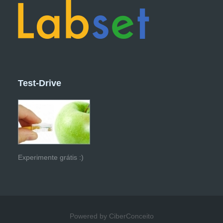
Test-Drive
Experimente grátis :)
Powered by CiberConceito