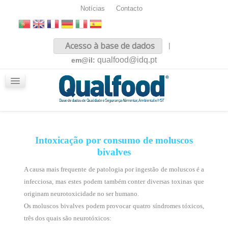
Notícias
Contacto
Inicio
Acesso à base de dados
|
Sobre nós
qualfood@idq.pt
em@il:
Conteúdos
iQualfood
Glossário
Intoxicação por consumo de moluscos
bivalves
A causa mais frequente de patologia por ingestão de moluscos é a
infecciosa, mas estes podem também conter diversas toxinas que
originam neurotoxicidade no ser humano.
Os moluscos bivalves podem provocar quatro síndromes tóxicos,
três dos quais são neurotóxicos: