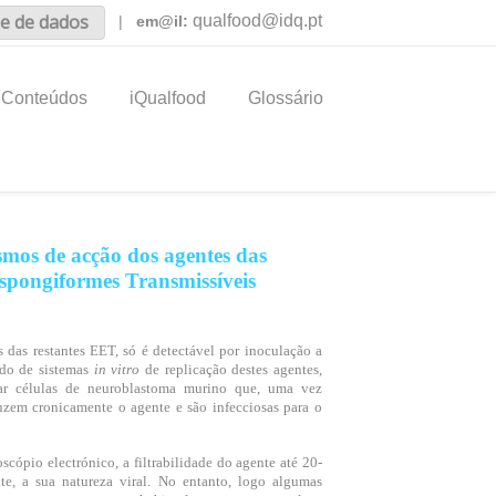
e de dados
qualfood@idq.pt
|
em@il:
Conteúdos
iQualfood
Glossário
smos de acção dos agentes das
spongiformes Transmissíveis
 das restantes EET, só é detectável por inoculação a
ndo de sistemas
in vitro
de replicação destes agentes,
ar células de neuroblastoma murino que, uma vez
uzem cronicamente o agente e são infecciosas para o
cópio electrónico, a filtrabilidade do agente até 20-
te, a sua natureza viral. No entanto, logo algumas