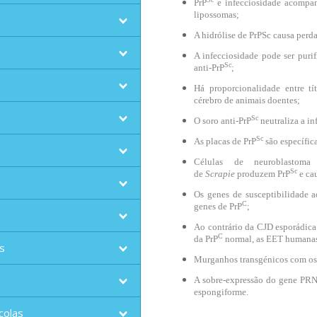
PrP
e infecciosidade acompa
lipossomas;
A hidrólise de PrPSc causa perda
A infecciosidade pode ser puri
Sc
anti-PrP
;
Há proporcionalidade entre tí
cérebro de animais doentes;
Sc
O soro anti-PrP
neutraliza a in
Sc
As placas de PrP
são específic
Células de neuroblastom
Sc
de
Scrapie
produzem PrP
e ca
Os genes de susceptibilidade 
C
genes de PrP
;
Ao contrário da CJD esporádica
C
da PrP
normal, as EET humanas
s
Murganhos transgénicos com os 
A sobre-expressão do gene PRN
espongiforme.
colas