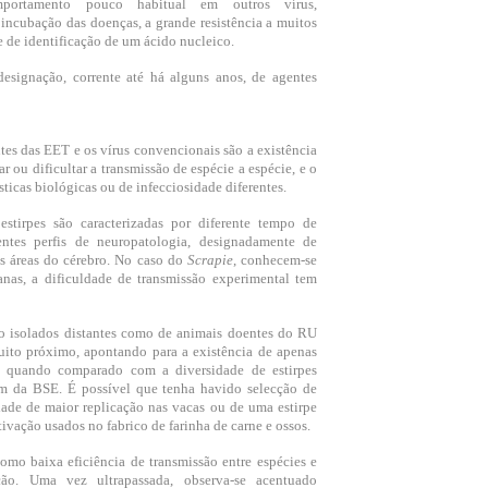
portamento pouco habitual em outros vírus,
incubação das doenças, a grande resistência a muitos
e de identificação de um ácido nucleico.
a designação, corrente até há alguns anos, de agentes
tes das EET e os vírus convencionais são a existência
ar ou dificultar a transmissão de espécie a espécie, e o
sticas biológicas ou de infecciosidade diferentes.
stirpes são caracterizadas por diferente tempo de
ntes perfis de neuropatologia, designadamente de
tes áreas do cérebro. No caso do
Scrapie
, conhecem-se
nas, a dificuldade de transmissão experimental tem
o isolados distantes como de animais doentes do RU
ito próximo, apontando para a existência de apenas
o, quando comparado com a diversidade de estirpes
em da BSE. É possível que tenha havido selecção de
ade de maior replicação nas vacas ou de uma estirpe
tivação usados no fabrico de farinha de carne e ossos.
como baixa eficiência de transmissão entre espécies e
ão. Uma vez ultrapassada, observa-se acentuado