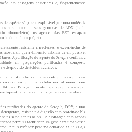
ação em passagens posteriores e, frequentemente,
iras de espécie só parece explicável por uma molécula
os os vírus, com os seus genomas de ADN (ácido
cido ribonucleico), os agentes das EET escapam
um ácido nucleico próprio.
pletamente resistente a nucleases, e experiências de
ões mostraram que a dimensão máxima de um possível
0 bases. A purificação do agente do
Scrapie
confirmou
osidade em preparações purificadas é composto
 e é desprovido de ácidos nucleicos.
serem constituídos exclusivamente por uma proteína
 converter uma proteína celular normal numa forma
riffith, em 1967, e foi muito depois popularizada por
sse hipotético e heterodoxo agente, tendo recebido o
Sc
ações purificadas do agente do
Scrapie
, PrP
, é uma
detergentes, resistente à digestão com proteinase K e
onetes semelhantes às SAF. A hibridação com sondas
ificada permitiu identificar um gene para uma versão
C
C
como PrP
. A PrP
tem peso molecular de 33-35 kDa, é
roteases.