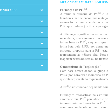
MECANISMO MOLECULAR DAS
m sua casa
Sc
Formação da PrP
Sc
A estrutura primária da PrP
é i
familiares, não se encontram mutaç
mesma forma, nunca se demonstrou 
PrPC
que pudesse justificar a patoge
A diferença significativa encontra
secundária, que apresenta um conte
C
folhas beta na PrP
, enquanto que 
folha beta pela PrPSc por desnatur
C
estrutura proposta para a PrP
est
representam as hélices alfa. Not
mapeiam nestas hélices ou na transiçã
O mecanismo de "replicação"
Com base nestes dados, o grupo d
PrPSc
por conversão isomérica da P
que está representado esquematicame
C
A PrP
é sintetizada e degradada co
Flutuações estocásticas na estrutur
*
anormal e rara, PrP
, parcialmente d
Sc
intermediário na formação da PrP
.
com uma molécula normal, gerari