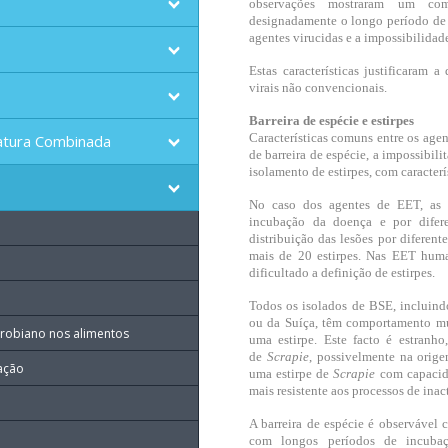
observações mostraram um com
designadamente o longo período de 
agentes virucidas e a impossibilidad
Estas características justificaram 
virais não convencionais.
Barreira de espécie e estirpes
Características comuns entre os agen
atura Combinada
de barreira de espécie, a impossibilit
isolamento de estirpes, com caracterí
No caso dos agentes de EET, as e
incubação da doença e por difere
distribuição das lesões por diferen
mais de 20 estirpes. Nas EET huma
dificultado a definição de estirpes.
Todos os isolados de BSE, incluind
ou da Suíça, têm comportamento mu
robiano nos alimentos
uma estirpe. Este facto é estranh
de
Scrapie
, possivelmente na orig
ração
uma estirpe de
Scrapie
com capacid
mais resistente aos processos de inac
A barreira de espécie é observável 
com longos períodos de incubaç