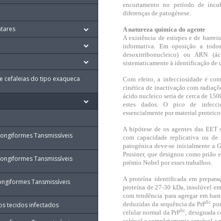
encurtamento no período de incub
diferenças de patogénese.
ntares
A natureza química do agente
A existência de estirpes e de barre
informativa. Em oposição a tod
desoxirribonucleico) ou ARN (á
sistematicamente à identificação de 
 cefaleias do tipo exaqueca
Com efeito, a infecciosidade é com
cinética de inactivação com radiaç
ácido nucleico seria de cerca de 150
estes dados. O pico de infecci
essencialmente por material proteico
A hipótese de os agentes das EET 
pongiformes Tansmissíveis
com capacidade replicativa ou de
patogénica deve-se inicialmente a G
Prusiner, que designou como prião e
pongiformes Tansmissíveis
prémio Nobel por esses trabalhos.
A proteína identificada em prepar
pongiformes Tansmissíveis
proteína de 27-30 kDa, insolúvel em 
com tendência para agregar em bast
Sc
deduzidas da sequência da PrP
pur
 tecidos infectados
Sc
celular normal da PrP
, designada 
solúvel e completamente sensível a p