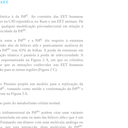
 EET
C
dêntica à da PrP
. Ao contrário das EET humanas
ões na CJD esporádica, no Kuru e nas EET animais. Da
qualquer modificação pós-traducional em relação à
Sc
nicidade da PrP
.
Sc
C
da entre a PrP
e a PrP
diz respeito à estrutura
údo alto de hélices alfa e praticamente ausência de
Sc
a PrP
tem 43% de folhas. A perda de estruturas em
ação térmica é paralela à perda de infecciosidade. A
á esquematizada na Figura 2 A, em que os cilindros
e-se que as mutações conhecidas nas EET humanas
o para as outras regiões (Figura 2 C).
e Prusiner propôs um modelo para a replicação da
C
Sc
rP
, tomando como molde a conformação da PrP
e
nte na Figura 3 A.
mo parte do metabolismo celular normal.
Sc
a tridimensional da PrP
podem criar uma variante
esenrolada em uma ou mais das hélices alfa e que é um
 Formando um dímero com uma molécula análoga ou
Sc
a, por esta interacção, duas moléculas de PrP
.