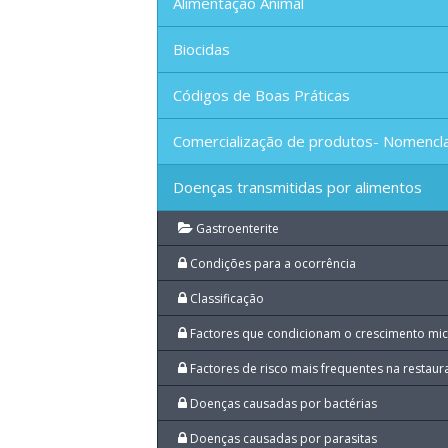
Alimentação Animal
Biocidas
Códigos de Boas Práticas
Comercialização de produtos- Nomencl
Doenças transmitidas por alimentos
Gastroenterite
Condições para a ocorrência
Classificação
Factores que condicionam o crescimento mic
Factores de risco mais frequentes na restau
Doenças causadas por bactérias
Doenças causadas por parasitas