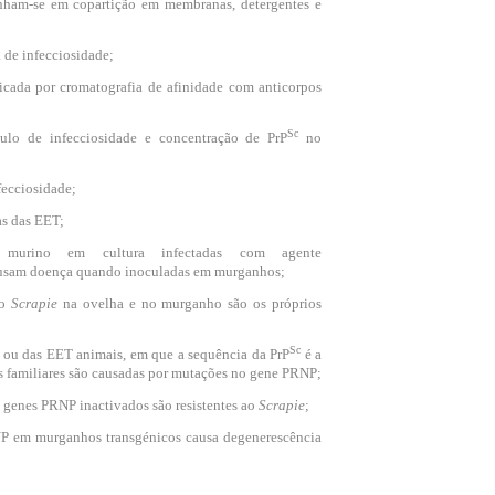
nham-se em copartição em membranas, detergentes e
 de infecciosidade;
ficada por cromatografia de afinidade com anticorpos
Sc
tulo de infecciosidade e concentração de PrP
no
fecciosidade;
as das EET;
a murino em cultura infectadas com agente
usam doença quando inoculadas em murganhos;
ao
Scrapie
na ovelha e no murganho são os próprios
Sc
 ou das EET animais, em que a sequência da PrP
é a
 familiares são causadas por mutações no gene PRNP;
genes PRNP inactivados são resistentes ao
Scrapie
;
P em murganhos transgénicos causa degenerescência