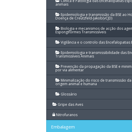
Clínica e Patologia das Encefalopatias Es
animais
Epidemiologia e transmissão da BSE ao H
Doença de Creutzfeld-Jakob(vCJD)
Biologia e mecanismos de acção dos agent
Espongiformes Transmissíveis
Vigilância e o controlo das Encefalopatias
Epidemiologia e transmissibilidade das E
Transmissíveis Animais
Prevenção da propagação da BSE e minim
por via alimentar
Minimalização do risco de transmissão d
origem animal e humana
Glossário
Gripe das Aves
Nitrofuranos
Embalagem