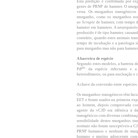
Esta predição é confirmada por ex
genes de PRNP de hamster. O murga
versa. Os murganhos transgénicos
murganho, como os murganhos norm
ao
Scrapie
de hamster, com tempo de
hamster em hamsters. A neuropatolog
produzido é de tipo hamster, causa
contrário, quando estes animais tr
tempo de incubação e a patologia s
para murganho mas não para hamster
A barreira de espécie
Segundo estes modelos, a barreira d
Sc
PrP
da espécie infectante e a
heterodímeros, ou para nucleação e 
A chave da conversão entre espécies 
Os murganhos transgénicos têm facul
EET e foram usados na primeira exp
ao homem, depois comprovada com 
agente da vCJD era idêntica à d
transgénicos com diversas combinaç
sensibilidade destes murganhos tr
normais não foram susceptíveis a CJ
PRNP humanos e nenhum de murga
humano e murino adoeceram com 