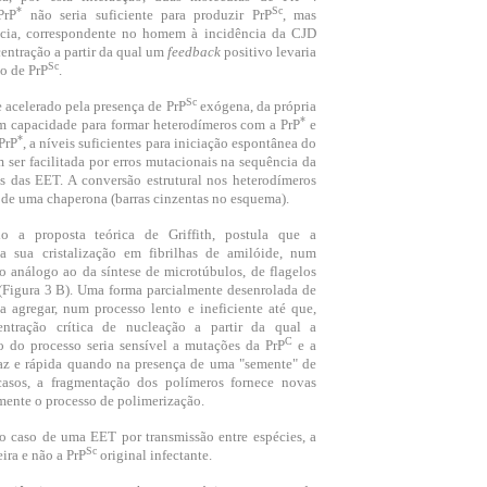
*
Sc
PrP
não seria suficiente para produzir PrP
, mas
ncia, correspondente no homem à incidência da CJD
entração a partir da qual um
feedback
positivo levaria
Sc
o de PrP
.
Sc
e acelerado pela presença de PrP
exógena, da própria
*
om capacidade para formar heterodímeros com a PrP
e
*
PrP
, a níveis suficientes para iniciação espontânea do
ser facilitada por erros mutacionais na sequência da
es das EET. A conversão estrutural nos heterodímeros
l de uma chaperona (barras cinzentas no esquema).
o a proposta teórica de Griffith, postula que a
a sua cristalização em fibrilhas de amilóide, num
o análogo ao da síntese de microtúbulos, de flagelos
 (Figura 3 B). Uma forma parcialmente desenrolada de
 a agregar, num processo lento e ineficiente até que,
ntração crítica de nucleação a partir da qual a
C
io do processo seria sensível a mutações da PrP
e a
caz e rápida quando na presença de uma "semente" de
asos, a fragmentação dos polímeros fornece novas
ente o processo de polimerização.
 caso de uma EET por transmissão entre espécies, a
Sc
ira e não a PrP
original infectante.