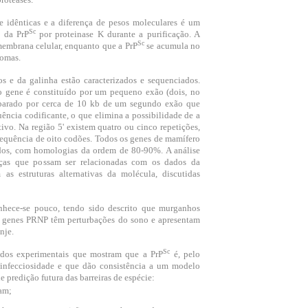
 idênticas e a diferença de pesos moleculares é um
Sc
l da PrP
por proteinase K durante a purificação. A
Sc
 membrana celular, enquanto que a PrP
se acumula no
somas.
 e da galinha estão caracterizados e sequenciados.
 gene é constituído por um pequeno exão (dois, no
eparado por cerca de 10 kb de um segundo exão que
ência codificante, o que elimina a possibilidade de a
tivo. Na região 5' existem quatro ou cinco repetições,
equência de oito codões. Todos os genes de mamífero
dos, com homologias da ordem de 80-90%. A análise
nças que possam ser relacionadas com os dados da
as estruturas alternativas da molécula, discutidas
nhece-se pouco, tendo sido descrito que murganhos
s genes PRNP têm perturbações do sono e apresentam
nje.
Sc
ados experimentais que mostram que a PrP
é, pelo
infecciosidade e que dão consistência a um modelo
 predição futura das barreiras de espécie:
cam;