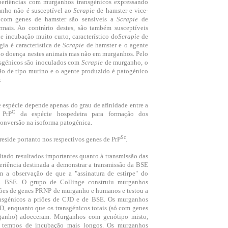
periências com murganhos transgénicos expressando
nho não é susceptível ao
Scrapie
de hamster e vice-
 com genes de hamster são sensíveis a
Scrapie
de
ais. Ao contrário destes, são também susceptíveis
 incubação muito curto, característico do
Scrapie
de
ia é característica de
Scrapie
de hamster e o agente
ndo doença nestes animais mas não em murganhos. Pelo
ansgénicos são inoculados com
Scrapie
de murganho, o
ão de tipo murino e o agente produzido é patogénico
.
e espécie depende apenas do grau de afinidade entre a
C
 PrP
da espécie hospedeira para formação dos
conversão na isoforma patogénica.
Sc
reside portanto nos respectivos genes de PrP
.
tado resultados importantes quanto à transmissão das
eriência destinada a demonstrar a transmissão da BSE
a observação de que a "assinatura de estirpe" do
a BSE. O grupo de Collinge construiu murganhos
ões de genes PRNP de murganho e humanos e testou a
ansgénicos a priões de CJD e de BSE. Os murganhos
D, enquanto que os transgénicos totais (só com genes
nho) adoeceram. Murganhos com genótipo misto,
tempos de incubação mais longos. Os murganhos