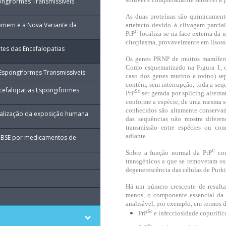
pongiformes Transmissíveis
As duas proteínas são quimicamente
omem e a Nova Variante da
artefacto devido à clivagem parcia
C
PrP
localiza-se na face externa da
citoplasma, provavelmente em lisos
es das Encefalopatias
Os genes PRNP de muitos mamíferos
Como esquematizado na Figura 1, o
 Espongiformes Transmissíveis
caso dos genes murino e ovino) s
contém, sem interrupção, toda a sequ
ncefalopatias Espongiformes
Sc
PrP
ser gerada por splicing alterna
conforme a espécie, de uma mesma s
conhecidos são altamente conserva
alização da exposição humana
das sequências não mostra difere
transmissão entre espécies ou com 
adiante.
a BSE por medicamentos de
C
Sobre a função normal da PrP
co
transgénicos a que se removeram o
degenerescência das células de Purki
Há um número crescente de result
menos, o componente essencial da 
analisável, por exemplo, em termos de
Sc
PrP
e infecciosidade copurifi
Sc