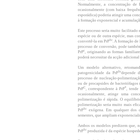
Normalmente, a concentração de 
ocasionalmente (com baixa frequê
esporádica) poderia atingir uma conc
à formação exponencial e acumulaçã
Este processo seria muito facilitado 
espécie ou de outra espécie, mas c
Sc
convertê-la em PrP
. A formação de 
processo de conversão, pode também 
c
PrP
, originando as formas familiar
poderá necessitar da acção adiciona
Um modelo alternativo, retomand
Sc
patogenicidade da PrP
depende d
processo de nucleação-polimerizaçã
ou de procapsides de bacteriófagos
C
*
PrP
, correspondente à PrP
, tende
ocasionalmente, atinge uma conce
polimerização é rápida. O equilíbr
polimerização seria muito mais efi
Sc
PrP
exógena. Em qualquer dos c
sementes, que ampliam exponencialm
Ambos os modelos predizem que, no
Sc
PrP
produzida é da espécie hospede