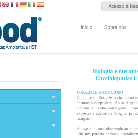
Acesso à bas
Inicio
Sobre nós
Biologia e mecani
Encefalopatias E
O AGENTE INFECCIOSO
O agente do
Scrapie
, assim como os
animais susceptíveis, não se dispo
embora se tenha conseguido clon
expostas a agente de
Scrapie
, prod
murganho.
Apesar de nunca observado ao micros
100 nm parecia indicar, inicialmen