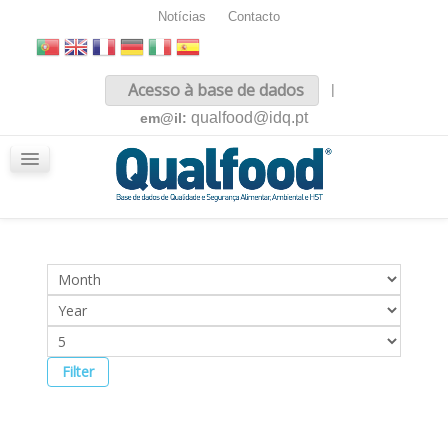
Notícias
Contacto
Inicio
Acesso à base de dados
|
Sobre nós
qualfood@idq.pt
em@il:
Conteúdos
iQualfood
Glossário
Filter