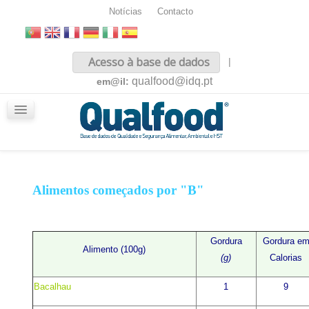
Notícias
Contacto
Inicio
Acesso à base de dados
|
Sobre nós
qualfood@idq.pt
em@il:
Conteúdos
iQualfood
Glossário
Alimentos começados por "B"
Gordura
Gordura e
Alimento (100g)
(g)
Calorias
Bacalhau
1
9