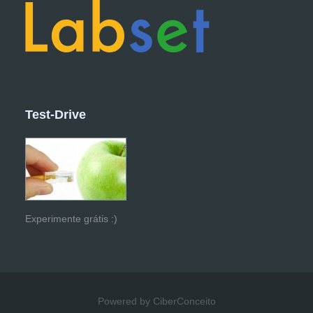
Test-Drive
Experimente grátis :)
Powered by CiberConceito