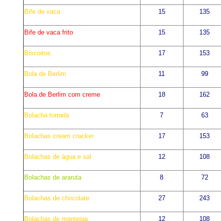
Bife de vaca
15
135
Bife de vaca frito
15
135
Biscoitos
17
153
Bola de Berlim
11
99
Bola de Berlim com creme
18
162
Bolacha torrada
7
63
Bolachas
cream
cracker
17
153
Bolachas de água e sal
12
108
Bolachas de araruta
8
72
Bolachas de chocolate
27
243
Bolachas de manteiga
12
108