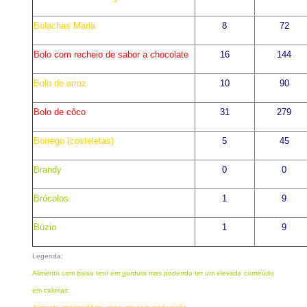
Bolachas Maria
8
72
Bolo com recheio de sabor a chocolate
16
144
Bolo de arroz
10
90
Bolo de côco
31
279
Borrego (costeletas)
5
45
Brandy
0
0
Brócolos
1
9
Búzio
1
9
Legenda:
Alimento com baixo teor em gordura mas podendo ter um elevado conteúdo
em calorias.