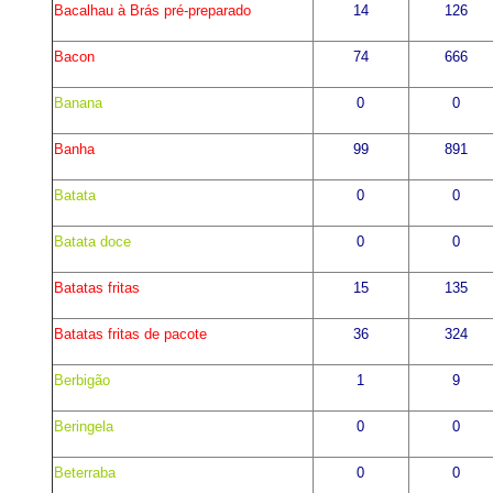
Bacalhau à Brás pré-preparado
14
126
Bacon
74
666
Banana
0
0
Banha
99
891
Batata
0
0
Batata doce
0
0
Batatas fritas
15
135
Batatas fritas de pacote
36
324
Berbigão
1
9
Beringela
0
0
Beterraba
0
0