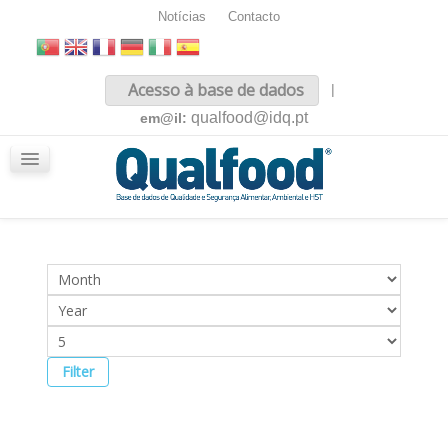
Notícias
Contacto
Inicio
Acesso à base de dados
|
Sobre nós
qualfood@idq.pt
em@il:
Conteúdos
iQualfood
Glossário
Filter