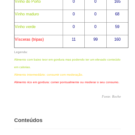
Vinho do Porto
0
0
165
Vinho maduro
0
0
68
Vinho verde
0
0
59
Vísceras (tripas)
11
99
160
Legenda:
Alimento com baixo teor em gordura mas podendo ter um elevado conteúdo
em calorias.
Alimento intermediário: consumir com moderação.
Alimento rico em gordura: comer pontualmente ou moderar o seu consumo.
Fonte: Roche
Conteúdos