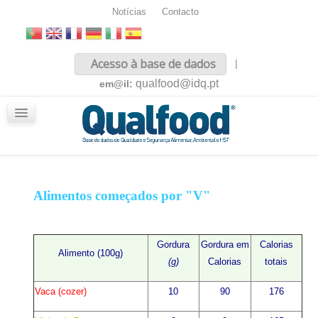
Notícias
Contacto
Inicio
Acesso à base de dados
|
Sobre nós
qualfood@idq.pt
em@il:
Conteúdos
iQualfood
Glossário
Alimentos começados por "V"
Gordura
Gordura em
Calorias
Alimento (100g)
(g)
Calorias
totais
Vaca (cozer)
10
90
176