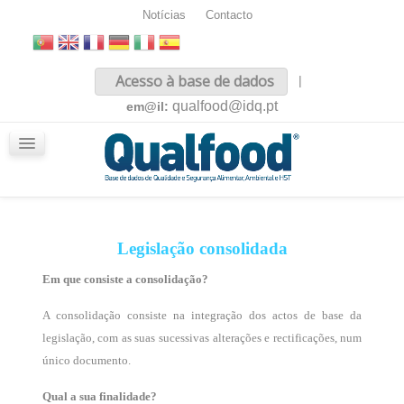
Notícias
Contacto
Inicio
Acesso à base de dados
|
Sobre nós
qualfood@idq.pt
em@il:
Conteúdos
iQualfood
Glossário
Legislação consolidada
Em que consiste a consolidação?
A consolidação consiste na integração dos actos de base da
legislação, com as suas sucessivas alterações e rectificações, num
único documento.
Qual a sua finalidade?