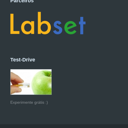
Parceiros
Test-Drive
Experimente grátis :)