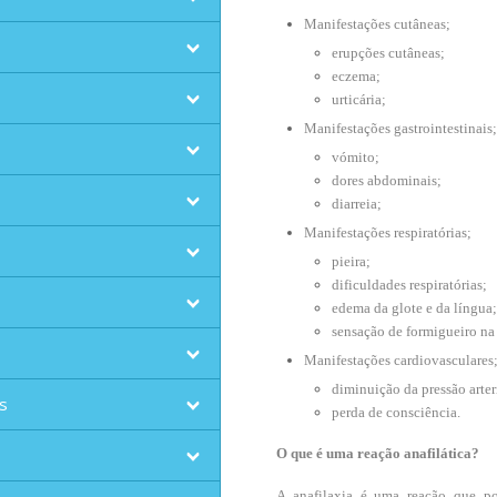
Manifestações cutâneas;
erupções cutâneas;
eczema;
urticária;
Manifestações gastrointestinais
vómito;
dores abdominais;
diarreia;
Manifestações respiratórias;
pieira;
dificuldades respiratórias;
edema da glote e da língua;
sensação de formigueiro na
Manifestações cardiovasculares
diminuição da pressão arter
s
perda de consciência.
O que é uma reação anafilática?
A anafilaxia é uma reação que po