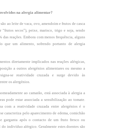
envolvidos na alergia alimentar?
são ao leite de vaca, ovo, amendoim e frutos de casca
 “frutos secos”), peixe, marisco, trigo e soja, sendo
0% das reações. Embora com menos frequência, alguns
do que um alimento, sofrendo portanto de alergia
mentos diretamente implicados nas reações alérgicas,
posição a outros alergénios alimentares ou mesmo a
esigna-se reatividade cruzada e surge devido às
entre os alergénios.
 nomeadamente ao camarão, está associada à alergia a
eas pode estar associada a sensibilização ao tomate.
na com a reatividade cruzada entre alergénios é o
 se caracteriza pelo aparecimento de edema, comichão
 e garganta após o contacto de um fruto fresco ou
 do indivíduo alérgico. Geralmente estes doentes são