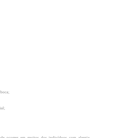
;
 boca;
;
ial;
de ocorrer em muitos dos indivíduos com alergia