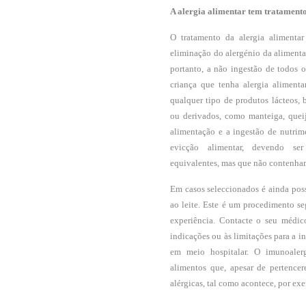
A alergia alimentar tem tratament
O tratamento da alergia alimentar
eliminação do alergénio da alimenta
portanto, a não ingestão de todos 
criança que tenha alergia aliment
qualquer tipo de produtos lácteos,
ou derivados, como manteiga, queij
alimentação e a ingestão de nutri
evicção alimentar, devendo ser
equivalentes, mas que não contenham
Em casos seleccionados é ainda pos
ao leite. Este é um procedimento se
experiência. Contacte o seu médic
indicações ou às limitações para a i
em meio hospitalar. O imunoalerg
alimentos que, apesar de pertenc
alérgicas, tal como acontece, por exe