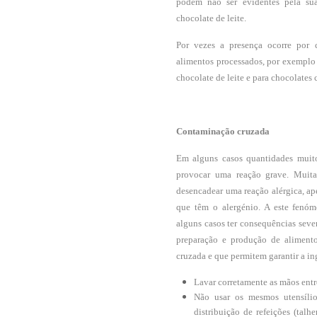
podem não ser evidentes pela sua
chocolate de leite.
Por vezes a presença ocorre por 
alimentos processados, por exemplo
chocolate de leite e para chocolates c
Contaminação cruzada
Em alguns casos quantidades muito
provocar uma reação grave. Muita
desencadear uma reação alérgica, ap
que têm o alergénio. A este fenó
alguns casos ter consequências sev
preparação e produção de aliment
cruzada e que permitem garantir a in
Lavar corretamente as mãos entr
Não usar os mesmos utensílio
distribuição de refeições (talhe