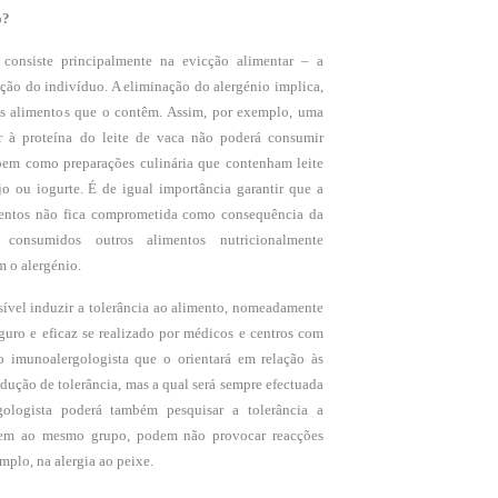
o?
 consiste principalmente na evicção alimentar – a
ção do indivíduo. A eliminação do alergénio implica,
os alimentos que o contêm. Assim, por exemplo, uma
ar à proteína do leite de vaca não poderá consumir
 bem como preparações culinária que contenham leite
o ou iogurte. É de igual importância garantir que a
mentos não fica comprometida como consequência da
 consumidos outros alimentos nutricionalmente
 o alergénio.
sível induzir a tolerância ao alimento, nomeadamente
guro e eficaz se realizado por médicos e centros com
o imunoalergologista que o orientará em relação às
ndução de tolerância, mas a qual será sempre efectuada
ologista poderá também pesquisar a tolerância a
erem ao mesmo grupo, podem não provocar reacções
mplo, na alergia ao peixe.