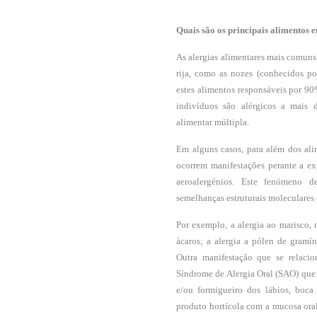
Quais são os principais alimentos 
As alergias alimentares mais comuns 
rija, como as nozes (conhecidos por
estes alimentos responsáveis por 9
indivíduos são alérgicos a mais 
alimentar múltipla.
Em alguns casos, para além dos ali
ocorrem manifestações perante a ex
aeroalergénios. Este fenómeno d
semelhanças estruturais moleculares 
Por exemplo, a alergia ao marisco,
ácaros; a alergia a pólen de gramín
Outra manifestação que se relacio
Síndrome de Alergia Oral (SAO) que
e/ou formigueiro dos lábios, boca
produto hortícola com a mucosa oral