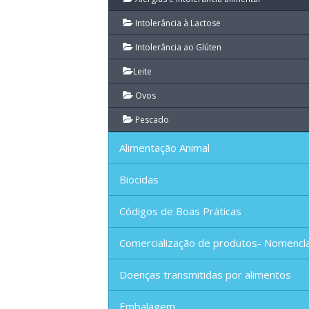
Intolerância à Lactose
Intolerância ao Glúten
Leite
Ovos
Pescado
Alimentação Animal
Biocidas
Códigos de Boas Práticas
Comercialização de produtos- Nomencl
Doenças transmitidas por alimentos
Embalagem