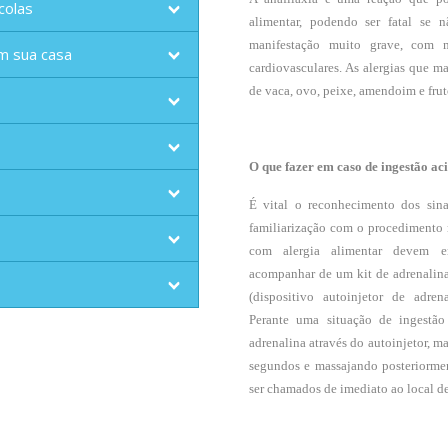
colas
alimentar, podendo ser fatal se 
manifestação muito grave, com m
m sua casa
cardiovasculares. As alergias que m
de vaca, ovo, peixe, amendoim e fruto
O que fazer em caso de ingestão ac
É vital o reconhecimento dos sin
familiarização com o procedimento 
com alergia alimentar devem enc
acompanhar de um kit de adrenalina
(dispositivo autoinjetor de adren
Perante uma situação de ingestão
adrenalina através do autoinjetor, m
segundos e massajando posteriorme
ser chamados de imediato ao local de 