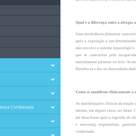
Qual é a diferença entre a alergia 
Uma intolerância alimentar caracteri
após a exposição a um determinado 
não envolve o sistema imunológico. 
que se caracteriza pela incapaci
naturalmente presente no leite. As ma
flatulência e dor ou desconforto abd
Como se manifesta clinicamente a 
As manifestações clínicas da reação
atura Combinada
mesmo, em alguns casos, ser fatais.
até duas horas após a ingestão do al
e mucosas), respiratórias, gastroi
combinada: