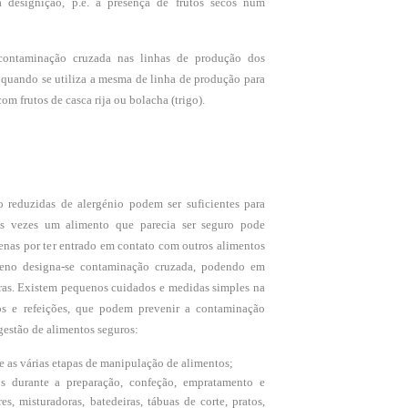
 designição, p.e. a presença de frutos secos num
contaminação cruzada nas linhas de produção dos
 quando se utiliza a mesma de linha de produção para
om frutos de casca rija ou bolacha (trigo).
 reduzidas de alergénio podem ser suficientes para
s vezes um alimento que parecia ser seguro pode
enas por ter entrado em contato com outros alimentos
meno designa-se contaminação cruzada, podendo em
eras. Existem pequenos cuidados e medidas simples na
os e refeições, que podem prevenir a contaminação
gestão de alimentos seguros:
e as várias etapas de manipulação de alimentos;
s durante a preparação, confeção, empratamento e
res, misturadoras, batedeiras, tábuas de corte, pratos,