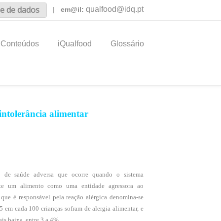
e de dados
qualfood@idq.pt
|
em@il:
Conteúdos
iQualfood
Glossário
 intolerância alimentar
o de saúde adversa que ocorre quando o sistema
nte um alimento como uma entidade agressora ao
 que é responsável pela reação alérgica denomina-se
5 em cada 100 crianças sofram de alergia alimentar, e
is baixa, entre 3 a 4%.