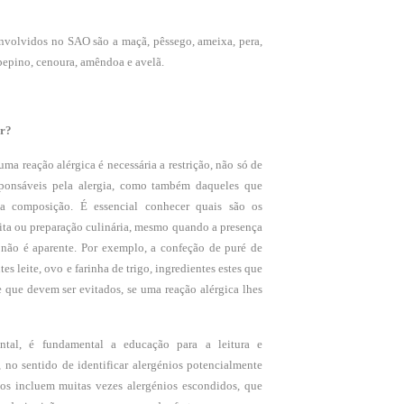
nvolvidos no SAO são a maçã, pêssego, ameixa, pera,
 pepino, cenoura, amêndoa e avelã.
ar?
ma reação alérgica é necessária a restrição, não só de
sponsáveis pela alergia, como também daqueles que
a composição. É essencial conhecer quais são os
ta ou preparação culinária, mesmo quando a presença
não é aparente. Por exemplo, a confeção de puré de
es leite, ovo e farinha de trigo, ingredientes estes que
 que devem ser evitados, se uma reação alérgica lhes
ntal, é fundamental a educação para a leitura e
, no sentido de identificar alergénios potencialmente
os incluem muitas vezes alergénios escondidos, que