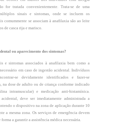
não for tratada convenientemente. Trata-se de uma
últiplos sinais e sintomas, onde se incluem os
ais comummente se associam à anafilaxia são ao leite
s de casca rija e marisco.
idental ou aparecimento dos sintomas?
ais e sintomas associados à anafilaxia bem como a
necessário em caso de ingestão acidental. Indivíduos
ontrar-se devidamente identificados e fazer-se
, na dose de adulto ou de criança conforme indicado
alina intramuscular) e medicação anti-histamínica.
 acidental, deve ser imediatamente administrada a
antendo o dispositivo na zona de aplicação durante 10
nte a mesma zona. Os serviços de emergência devem
forma a garantir a assistência médica necessária.