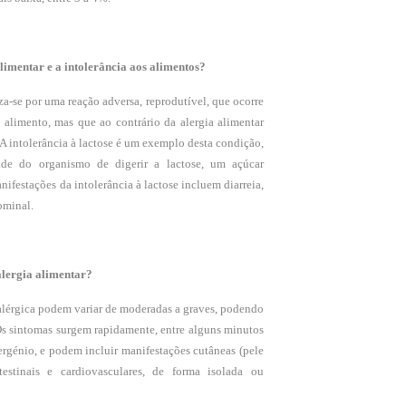
alimentar e a intolerância aos alimentos?
za-se por uma reação adversa, reprodutível, que ocorre
alimento, mas que ao contrário da alergia alimentar
A intolerância à lactose é um exemplo desta condição,
dade do organismo de digerir a lactose, um açúcar
nifestações da intolerância à lactose incluem diarreia,
ominal.
alergia alimentar?
 alérgica podem variar de moderadas a graves, podendo
 Os sintomas surgem rapidamente, entre alguns minutos
ergénio, e podem incluir manifestações cutâneas (pele
ntestinais e cardiovasculares, de forma isolada ou