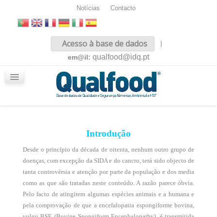
Notícias
Contacto
Inicio
Acesso à base de dados
|
Sobre nós
qualfood@idq.pt
em@il:
Conteúdos
iQualfood
Glossário
Introdução
Desde o princípio da década de oitenta, nenhum outro grupo de
doenças, com excepção da SIDA e do cancro, terá sido objecto de
tanta controvérsia e atenção por parte da população e dos media
como as que são tratadas neste conteúdo. A razão parece óbvia.
Pelo facto de atingirem algumas espécies animais e a humana e
pela comprovação de que a encefalopatia espongiforme bovina,
vulgo BSE (Bovine Spongiform Encephalopathy), é transmitida