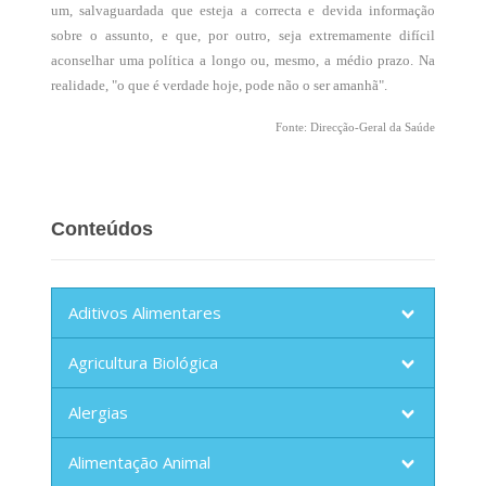
um, salvaguardada que esteja a correcta e devida informação
sobre o assunto, e que, por outro, seja extremamente difícil
aconselhar uma política a longo ou, mesmo, a médio prazo. Na
realidade, "o que é verdade hoje, pode não o ser amanhã".
Fonte: Direcção-Geral da Saúde
Conteúdos
Aditivos Alimentares
Agricultura Biológica
Alergias
Alimentação Animal