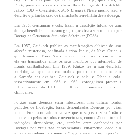
1924, junta estes casos e chama-lhes Doença de Creutzfeldt-
Jakob (CJD –
Creutzfeldt-Jakob Disease
). Nesse mesmo ano, é
descrito o primeiro caso de transmissão hereditária desta doença.
Em 1936, Gerstmann e cols. fazem a descrição inicial de uma
doença hereditária do mesmo grupo, que viria a ser conhecida por
Doença de Gerstmann-Sträussler-Scheinker (DGSS).
Em 1957, Gajdusek publica as manifestações clínicas de uma
afecção misteriosa, confinada à tribo Papua, da Nova Guiné, e
que denominou Kuru. Anos mais tarde, viria a descobrir-se que
ela era transmitida entre os seus membros por intermédio de
rituais canibalísticos. Em 1959, Klatzo fez a sua descrição
morfológica, que contém muitos pontos em comum com
o
Scrapie
das ovelhas. Gajdusek e cols. e Gibbs e cols.,
respectivamente em 1966 e 1968, conseguiram provar a
infecciosidade da CJD e do Kuru ao transmitirem-nas ao
chimpanzé.
Porque estas doenças eram infecciosas, mas tinham longos
períodos de incubação, foram denominadas Doenças por vírus
lentos. Por outro lado, uma vez que o suposto "vírus" não é
inactivado pelos métodos convencionais, como o álcool, formol,
radiações ultravioletas, etc., também eram conhecidos por
Doenças por vírus não convencionais. Finalmente, dado que
todas elas tinham de comum a "degenerescência esponjosa" do