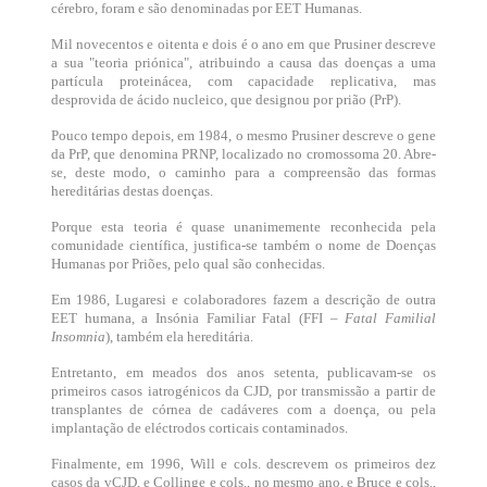
cérebro, foram e são denominadas por EET Humanas.
Mil novecentos e oitenta e dois é o ano em que Prusiner descreve
a sua "teoria priónica", atribuindo a causa das doenças a uma
partícula proteinácea, com capacidade replicativa, mas
desprovida de ácido nucleico, que designou por prião (PrP).
Pouco tempo depois, em 1984, o mesmo Prusiner descreve o gene
da PrP, que denomina PRNP, localizado no cromossoma 20. Abre-
se, deste modo, o caminho para a compreensão das formas
hereditárias destas doenças.
Porque esta teoria é quase unanimemente reconhecida pela
comunidade científica, justifica-se também o nome de Doenças
Humanas por Priões, pelo qual são conhecidas.
Em 1986, Lugaresi e colaboradores fazem a descrição de outra
EET humana, a Insónia Familiar Fatal (FFI –
Fatal Familial
Insomnia
), também ela hereditária.
Entretanto, em meados dos anos setenta, publicavam-se os
primeiros casos iatrogénicos da CJD, por transmissão a partir de
transplantes de córnea de cadáveres com a doença, ou pela
implantação de eléctrodos corticais contaminados.
Finalmente, em 1996, Will e cols. descrevem os primeiros dez
casos da vCJD, e Collinge e cols., no mesmo ano, e Bruce e cols.,