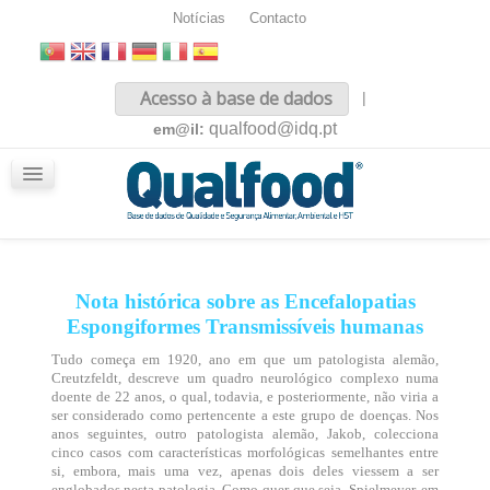
Notícias
Contacto
Inicio
Acesso à base de dados
|
Sobre nós
qualfood@idq.pt
em@il:
Conteúdos
iQualfood
Glossário
Nota histórica sobre as Encefalopatias
Espongiformes Transmissíveis humanas
Tudo começa em 1920, ano em que um patologista alemão,
Creutzfeldt, descreve um quadro neurológico complexo numa
doente de 22 anos, o qual, todavia, e posteriormente, não viria a
ser considerado como pertencente a este grupo de doenças. Nos
anos seguintes, outro patologista alemão, Jakob, colecciona
cinco casos com características morfológicas semelhantes entre
si, embora, mais uma vez, apenas dois deles viessem a ser
englobados nesta patologia. Como quer que seja, Spielmeyer, em