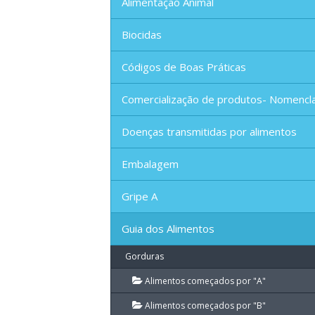
Alimentação Animal
Biocidas
Códigos de Boas Práticas
Comercialização de produtos- Nomencl
Doenças transmitidas por alimentos
Embalagem
Gripe A
Guia dos Alimentos
Gorduras
Alimentos começados por "A"
Alimentos começados por "B"