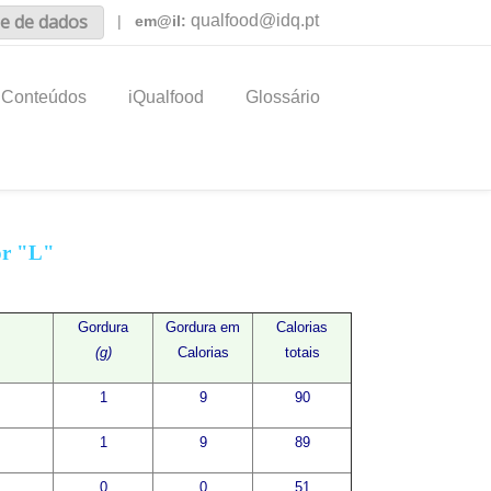
e de dados
qualfood@idq.pt
|
em@il:
Conteúdos
iQualfood
Glossário
or "L"
Gordura
Gordura em
Calorias
(g)
Calorias
totais
1
9
90
1
9
89
0
0
51