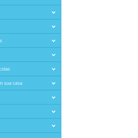
s
colas
m sua casa