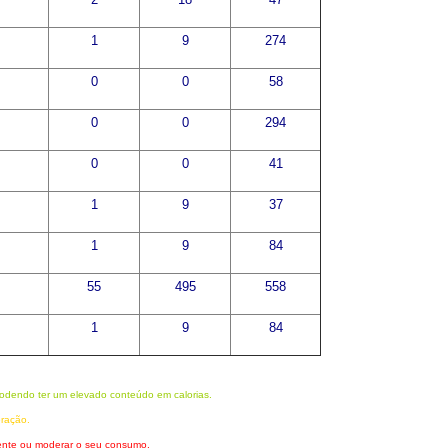
1
9
274
0
0
58
0
0
294
0
0
41
1
9
37
1
9
84
55
495
558
1
9
84
odendo ter um elevado conteúdo em calorias.
eração.
mente ou moderar o seu consumo.