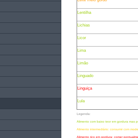
Lentilha
Lichias
Licor
Lima
Limão
Linguado
Linguiça
Lula
Legenda:
Alimento com baixo teor em gordura mas p
Alimento intermediário: consumir com mod
Alimento rico em gordura: comer pontual