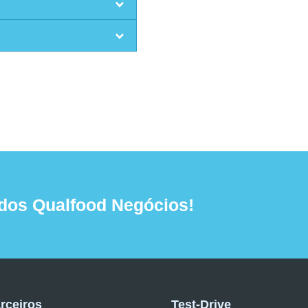
dos Qualfood Negócios!
rceiros
Test-Drive