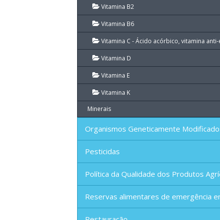
Vitamina B2
Vitamina B6
Vitamina C - Ácido acórbico, vitamina anti
Vitamina D
Vitamina E
Vitamina K
Minerais
Organismos Geneticamente Modificado
Pesticidas
Política da Qualidade dos Produtos Agrí
Reservas alimentares de emergência e
Restauração