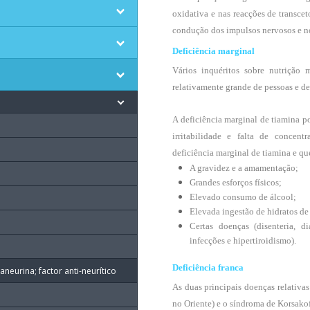
oxidativa e nas reacções de transc
condução dos impulsos nervosos e n
Deficiência marginal
Vários inquéritos sobre nutrição
relativamente grande de pessoas e de
A deficiência marginal de tiamina p
irritabilidade e falta de concen
deficiência marginal de tiamina e q
A gravidez e a amamentação;
Grandes esforços físicos;
Elevado consumo de álcool;
Elevada ingestão de hidratos de
Certas doenças (disenteria, di
infecções e hipertiroidismo).
Deficiência franca
aneurina; factor anti-neurítico
As duas principais doenças relativas
no Oriente) e o síndroma de Korsakof