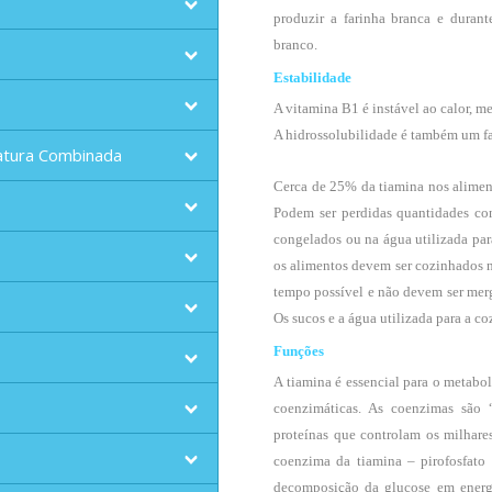
produzir a farinha branca e durant
branco.
Estabilidade
A vitamina B1 é instável ao calor, me
A hidrossolubilidade é também um fac
atura Combinada
Cerca de 25% da tiamina nos alimen
Podem ser perdidas quantidades co
congelados ou na água utilizada para
os alimentos devem ser cozinhados n
tempo possível e não devem ser mer
Os sucos e a água utilizada para a c
Funções
A tiamina é essencial para o metabo
coenzimáticas. As coenzimas são 
proteínas que controlam os milhare
coenzima da tiamina – pirofosfato 
decomposição da glucose em energ