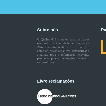
Sobre nós
Pa
O Qualfood é a maior base de dados
nacional de Qualidade e Segurança
Alimentar, Ambiental e SST que tem
como objetivo: organizar, sistematizar e
atualizar toda a informação relevante
para as empresas, instituições de ensino
e consultores.
Livro reclamações