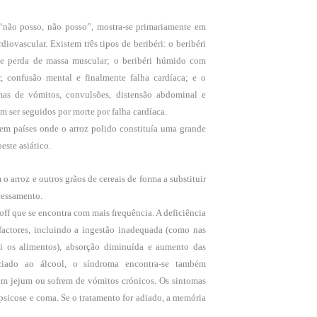
a “não posso, não posso”, mostra-se primariamente em
diovascular. Existem três tipos de beribéri: o beribéri
ve perda de massa muscular; o beribéri húmido com
, confusão mental e finalmente falha cardíaca; e o
omas de vómitos, convulsões, distensão abdominal e
 ser seguidos por morte por falha cardíaca.
em países onde o arroz polido constituía uma grande
este asiático.
 o arroz e outros grãos de cereais de forma a substituir
cessamento.
ff que se encontra com mais frequência. A deficiência
actores, incluindo a ingestão inadequada (como nas
ui os alimentos), absorção diminuída e aumento das
ociado ao álcool, o síndroma encontra-se também
m jejum ou sofrem de vómitos crónicos. Os sintomas
psicose e coma. Se o tratamento for adiado, a memória