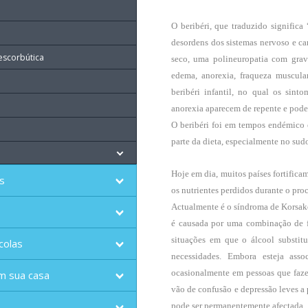
O beribéri, que traduzido signific
desordens dos sistemas nervoso e car
-escorbútica
seco, uma polineuropatia com gra
edema, anorexia, fraqueza muscular
beribéri infantil, no qual os sint
anorexia aparecem de repente e podem
O beribéri foi em tempos endémico 
parte da dieta, especialmente no sudo
Hoje em dia, muitos países fortificam
s
os nutrientes perdidos durante o pro
Actualmente é o síndroma de Korsako
é causada por uma combinação de f
situações em que o álcool substit
colas
necessidades. Embora esteja ass
ocasionalmente em pessoas que faze
m sua casa
vão de confusão e depressão leves a 
pode ser permanentemente afectada.