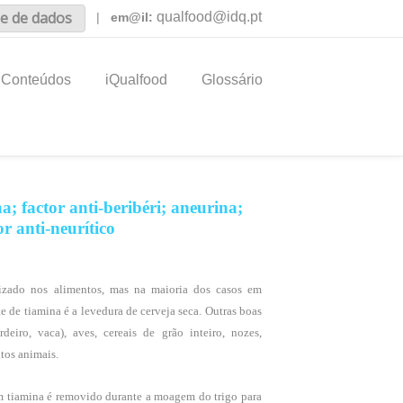
e de dados
qualfood@idq.pt
|
em@il:
Conteúdos
iQualfood
Glossário
; factor anti-beribéri; aneurina;
or anti-neurítico
izado nos alimentos, mas na maioria dos casos em
 de tiamina é a levedura de cerveja seca. Outras boas
deiro, vaca), aves, cereais de grão inteiro, nozes,
tos animais.
 em tiamina é removido durante a moagem do trigo para