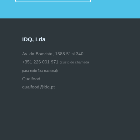
IDQ, Lda
Av. da Boavista, 1588 5º sl 340
+351 226 001 971
(
custo de chamada
para rede fixa nacional)
Qualfood
qualfood@idq.pt