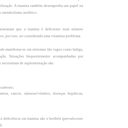
etolização. A tiamina também desempenha um papel na
o metabolismo aeróbico.
 mostraram que a tiamina é deficiente num número
ve, por isso, ser considerada uma vitamina problema.
ode manifestar-se em sintomas tão vagos como fadiga,
tração. Situações frequentemente acompanhadas por
ue necessitam de suplementação são:
 carbono;
arreia, cancro, náuseas/vómitos, doenças hepáticas,
 à deficiência em tiamina são o beribéri (prevalecente
f.