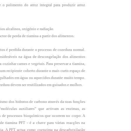
e o polimento do arroz integral para produzir arroz
ios alcalinos, oxigénio e radiação.
tor de perda de tiamina a partir dos alimentos.
tos é perdida durante o processo de cozedura normal.
nsideráveis na água de descongelação dos alimentos
 cozinhar carnes e vegetais. Para preservar a tiamina,
um recipiente coberto durante o mais curto espaço de
gulhados em água ou aquecidos durante muito tempo.
ozedura devem ser reutilizados em guisados e molhos.
lismo dos hidratos de carbono através da suas funções
“moléculas auxiliares” que activam as enzimas, as
s de processos bioquímicos que ocorrem no corpo. A
de tiamina PFT - é a chave para várias reacções na
ia. A PFT actua como coenzima na descarboxilação