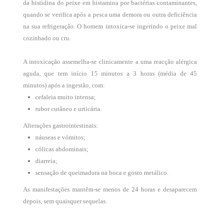
da histidina do peixe em histamina por bactérias contaminantes,
quando se verifica após a pesca uma demora ou outra deficiência
na sua refrigeração. O homem intoxica-se ingerindo o peixe mal
cozinhado ou cru.
A intoxicação assemelha-se clinicamente a uma reacção alérgica
aguda, que tem início 15 minutos a 3 horas (média de 45
minutos) após a ingestão, com:
cefaleia muito intensa;
rubor cutâneo e urticária.
Alterações gastrointestinais:
náuseas e vómitos;
cólicas abdominais;
diarreia;
sensação de queimadura na boca e gosto metálico.
As manifestações mantêm-se menos de 24 horas e desaparecem
depois, sem quaisquer sequelas.