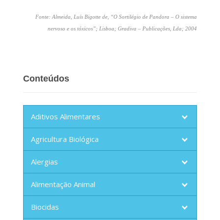
Fonte: Almeida, Luís Bigotte de, “O Sortilégio de Pandora – O sistema
nervoso e os tóxicos”; Lisboa; Gradiva – Publicações, Lda; 2004
Conteúdos
Aditivos Alimentares
Agricultura Biológica
Alergias
Alimentação Animal
Biocidas