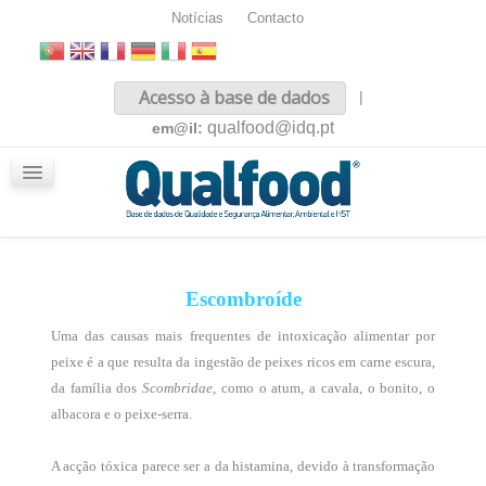
Notícias
Contacto
Inicio
Acesso à base de dados
|
Sobre nós
qualfood@idq.pt
em@il:
Conteúdos
iQualfood
Glossário
Escombroíde
Uma das causas mais frequentes de intoxicação alimentar por
peixe é a que resulta da ingestão de peixes ricos em carne escura,
da família dos
Scombridae
, como o atum, a cavala, o bonito, o
albacora e o peixe-serra.
A acção tóxica parece ser a da histamina, devido à transformação