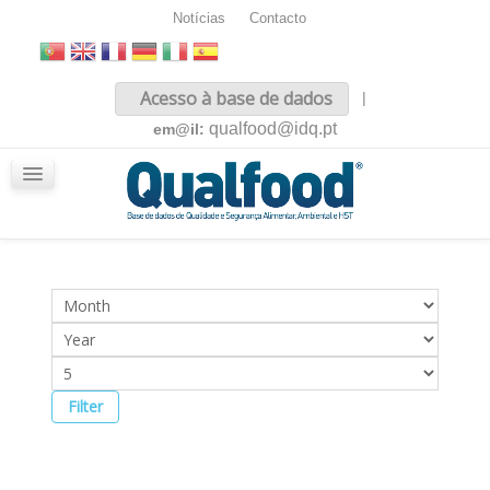
Notícias
Contacto
Inicio
Acesso à base de dados
|
Sobre nós
qualfood@idq.pt
em@il:
Conteúdos
iQualfood
Glossário
Filter