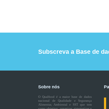
Subscreva a Base de da
Sobre nós
Pa
O Qualfood é a maior base de dados
nacional de Qualidade e Segurança
Alimentar, Ambiental e SST que tem
como objetivo: organizar, sistematizar e