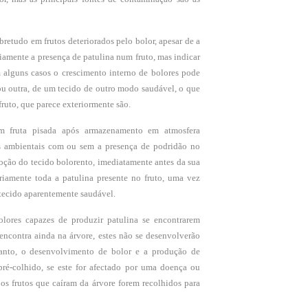
obretudo em frutos deteriorados pelo bolor, apesar de a
iamente a presença de patulina num fruto, mas indicar
m alguns casos o crescimento interno de bolores pode
 ou outra, de um tecido de outro modo saudável, o que
fruto, que parece exteriormente são.
m fruta pisada após armazenamento em atmosfera
s ambientais com ou sem a presença de podridão no
moção do tecido bolorento, imediatamente antes da sua
riamente toda a patulina presente no fruto, uma vez
tecido aparentemente saudável.
lores capazes de produzir patulina se encontrarem
 encontra ainda na árvore, estes não se desenvolverão
tanto, o desenvolvimento de bolor e a produção de
ré-colhido, se este for afectado por uma doença ou
 os frutos que caíram da árvore forem recolhidos para