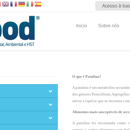
Acesso à bas
Inicio
Sobre nós
O que é Patulina?
A patulina é um metabolito secundár
dos géneros Penicillium, Aspergillu
talvez a espécie que se encontra com
Alimentos mais susceptíveis de se
A patulina foi encontrada como co
cereais e outros alimentos com bol