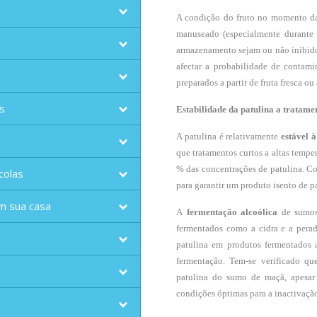
A condição do fruto no momento da
manuseado (especialmente durante
armazenamento sejam ou não inibido
afectar a probabilidade de contam
preparados a partir de fruta fresca o
s
Estabilidade da patulina a tratamen
A patulina é relativamente
estável 
que tratamentos curtos a altas tempe
% das concentrações de patulina. Con
colas
para garantir um produto isento de p
m sua casa
A
fermentação alcoólica
de sumos
fermentados como a cidra e a perad
patulina em produtos fermentados 
fermentação. Tem-se verificado q
patulina do sumo de maçã, apesar
condições óptimas para a inactivaçã