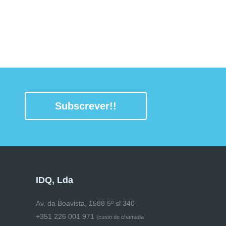
Subscrever!!
IDQ, Lda
Av. da Boavista, 1588 5º sl 340
+351 226 001 971
(
custo de chamada