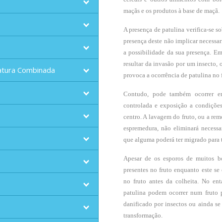
maçãs e os produtos à base de maçã.
A presença de patulina verifica-se s
presença deste não implicar necessar
a possibilidade da sua presença. E
resultar da invasão por um insecto,
atura Combinada
provoca a ocorrência de patulina no 
Contudo, pode também ocorrer e
controlada e exposição a condiçõe
centro. A lavagem do fruto, ou a re
espremedura, não eliminará necessa
que alguma poderá ter migrado para 
Apesar de os esporos de muitos bo
presentes no fruto enquanto este se
no fruto antes da colheita. No en
patulina podem ocorrer num fruto p
danificado por insectos ou ainda se
transformação.