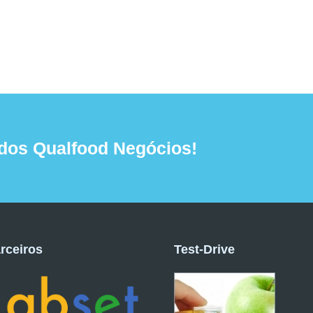
dos Qualfood Negócios!
rceiros
Test-Drive