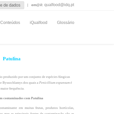
e de dados
qualfood@idq.pt
|
em@il:
Conteúdos
iQualfood
Glossário
Patulina
io produzido por um conjunto de espécies fúngicas
s e Byssochlamys dos quais a
Penicillium expansum
é
 maior frequência.
rem contaminados com Patulina
ntaminante em muitas frutas, produtos hortícolas,
or, mas as principais fontes de contaminação são as