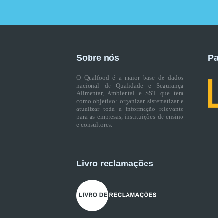
Sobre nós
Pa
O Qualfood é a maior base de dados
nacional de Qualidade e Segurança
Alimentar, Ambiental e SST que tem
como objetivo: organizar, sistematizar e
atualizar toda a informação relevante
para as empresas, instituições de ensino
e consultores.
Livro reclamações