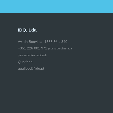
IDQ, Lda
Av. da Boavista, 1588 5º sl 340
+351 226 001 971
(
custo de chamada
para rede fixa nacional)
Qualfood
qualfood@idq.pt