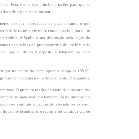
téreis. Esta é uma das principais razões para que se
 risco de segurança alimentar.
eres existe a necessidade de picar a carne, o que
erfície de carne se encontre contaminada, e por outro
etendida, dificulte a sua destruição pela acção do
aturas necessárias de processamento de um bife e de
fica que o último é exposto a temperaturas mais
tir que no centro do hambúrguer se atinja os 155 ºC,
gir essa temperatura à superfície durante 15 segundos.
práticos. O primeiro resulta do facto de a maioria das
ermómetro para avaliar a temperatura no interior dos
prende-se com um aquecimento elevado no exterior,
r fique processado mas o seu interior continue cru ou