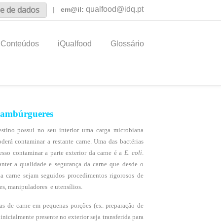
e de dados
qualfood@idq.pt
|
em@il:
Conteúdos
iQualfood
Glossário
ambúrgueres
stino possui no seu interior uma carga microbiana
derá contaminar a restante carne. Uma das bactérias
esso contaminar a parte exterior da carne é a
E. coli
.
manter a qualidade e segurança da carne que desde o
da carne sejam seguidos procedimentos rigorosos de
es, manipuladores e utensílios.
as de carne em pequenas porções (ex. preparação de
inicialmente presente no exterior seja transferida para