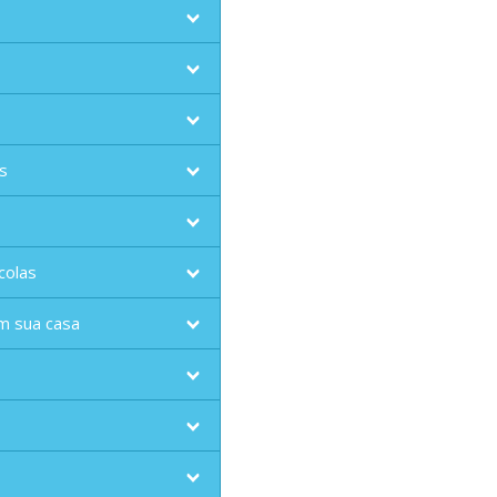
s
colas
m sua casa