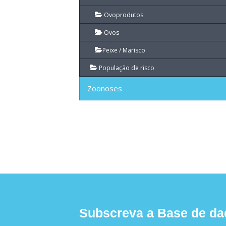
Ovoprodutos
Ovos
Peixe / Marisco
População de risco
Zoonoses
Subscreva a Base de da