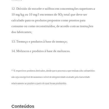
12. Dióxido de enxofre e sulfitos em concentrações superiores a
10 mg/kg ou 10 mg/l em termos de SO
total que deve ser
2
calculado para os produtos propostos como prontos para
consumo ou como reconstituídos, de acordo com as instruções
dos fabricantes;
13. Tremoço e produtos à base de tremoço;
14. Moluscos e produtos à base de moluscos.
(1)
E respectivos produtos derivados, desde que o processo a que tenham sido submetidos
não seja susceptível de aumentar o nível de alergenicidade avaliado pela Autoridade
relativamente ao produto a partir do qual foram produzidos.
Conteúdos