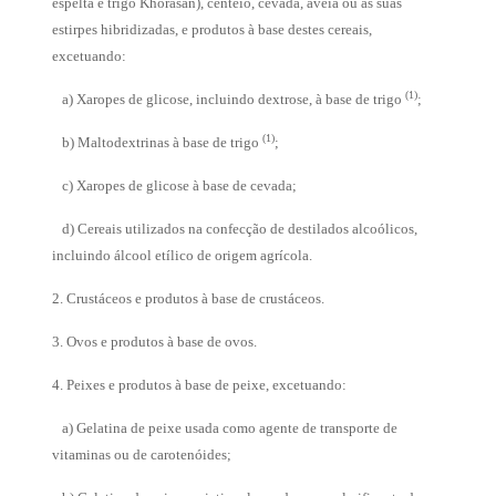
espelta e trigo Khorasan), centeio, cevada, aveia ou as suas
estirpes hibridizadas, e produtos à base destes cereais,
excetuando:
(1)
a) Xaropes de glicose, incluindo dextrose, à base de trigo
;
(1)
b) Maltodextrinas à base de trigo
;
c) Xaropes de glicose à base de cevada;
d) Cereais utilizados na confecção de destilados alcoólicos,
incluindo álcool etílico de origem agrícola.
2. Crustáceos e produtos à base de crustáceos.
3. Ovos e produtos à base de ovos.
4. Peixes e produtos à base de peixe, excetuando:
a) Gelatina de peixe usada como agente de transporte de
vitaminas ou de carotenóides;