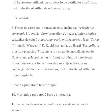
a) Lactossoro utilizado na confecção de destilados alcoólicos,
incluindo álcool etílico de
origem agrícola;
b) Lactitol;
8. Frutos de casca rija, nomeadamente, amêndoas (
Amygdalus
communis L.
), avelãs (
Corylus avellana
), nozes (
Juglans regia
),
castanhas de caju (
Anacardium occidentale
), nozes pécan [
Carya
illinoiesis
(Wangenh.) K. Koch], castanhas do Brasil (
Bertholletia
excelsa
), pistácios (
Pistacia vera
), nozes de macadâmia ou do
Queensland (
Macadamia ternifolia
) e produtos à base destes
frutos, com excepção de frutos de casca rija utilizados na
confecção de destilados alcoólicos, incluindo álcool etílico de
origem agrícola;
9. Aipo e produtos à base de aipo;
10. Mostarda e produtos à base de mostarda;
11. Sementes de sésamo e produtos à base de sementes de
sésamo;