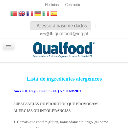
Notícias
Contacto
Inicio
Acesso à base de dados
|
Sobre nós
qualfood@idq.pt
em@il:
Conteúdos
iQualfood
Glossário
Lista de ingredientes alergénicos
Anexo II, Regulamento (UE) N.º 1169/2011
SUBSTÂNCIAS OU PRODUTOS QUE PROVOCAM
ALERGIAS OU INTOLERÂNCIAS
1. Cereais que contêm glúten, nomeadamente: trigo (tal como