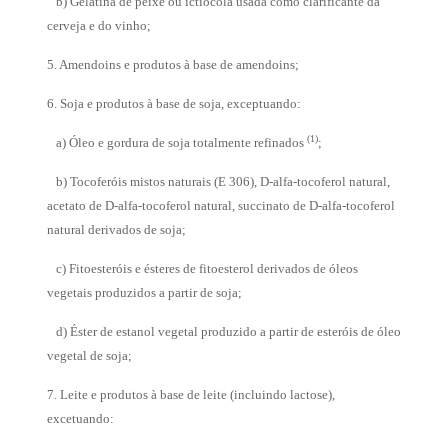
b) Gelatina de peixe ou ictiocola usada como clarificante da
cerveja e do vinho;
5. Amendoins e produtos à base de amendoins;
6. Soja e produtos à base de soja, exceptuando:
(1)
a) Óleo e gordura de soja totalmente refinados
;
b) Tocoferóis mistos naturais (E 306), D-alfa-tocoferol natural,
acetato de D-alfa-tocoferol natural, succinato de D-alfa-tocoferol
natural derivados de soja;
c) Fitoesteróis e ésteres de fitoesterol derivados de óleos
vegetais produzidos a partir de soja;
d) Éster de estanol vegetal produzido a partir de esteróis de óleo
vegetal de soja;
7. Leite e produtos à base de leite (incluindo lactose),
excetuando: