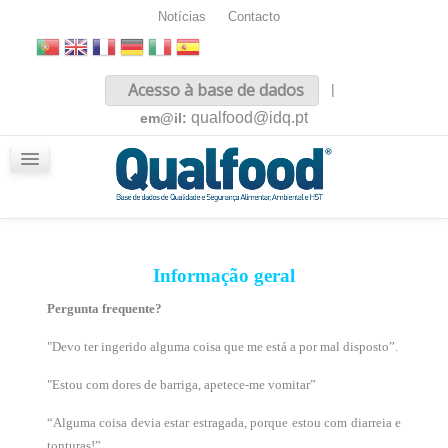
Notícias
Contacto
Inicio
Acesso à base de dados
|
Sobre nós
qualfood@idq.pt
em@il:
Conteúdos
iQualfood
Glossário
Informação geral
Pergunta frequente?
"Devo ter ingerido alguma coisa que me está a por mal disposto”.
"Estou com dores de barriga, apetece-me vomitar”
“Alguma coisa devia estar estragada, porque estou com diarreia e
tonturas!”