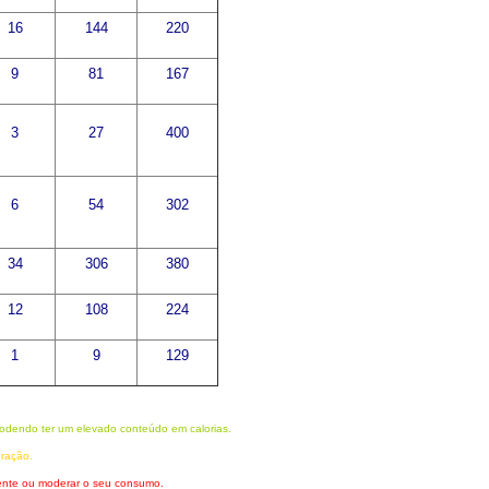
16
144
220
9
81
167
3
27
400
6
54
302
34
306
380
12
108
224
1
9
129
odendo ter um elevado conteúdo em calorias.
eração.
mente ou moderar o seu consumo.