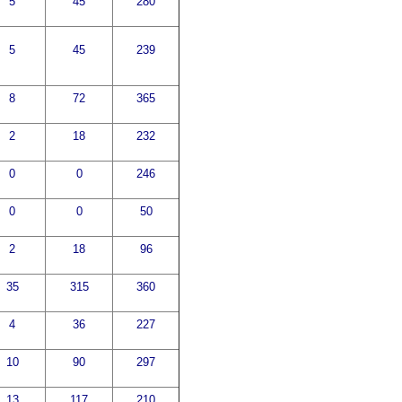
5
45
280
5
45
239
8
72
365
2
18
232
0
0
246
0
0
50
2
18
96
35
315
360
4
36
227
10
90
297
13
117
210