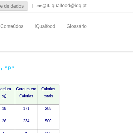
e de dados
qualfood@idq.pt
|
em@il:
Conteúdos
iQualfood
Glossário
or "P"
ordura
Gordura em
Calorias
(g)
Calorias
totais
19
171
289
26
234
500