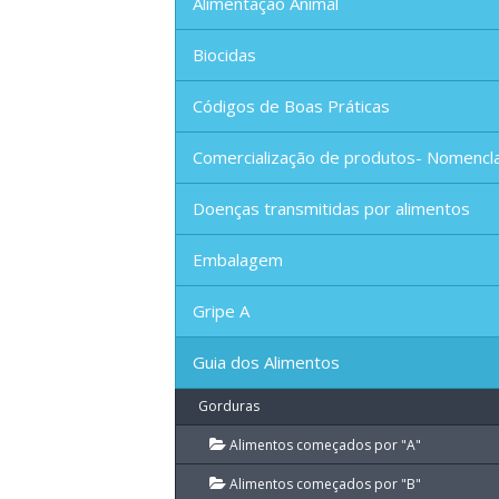
Alimentação Animal
Biocidas
Códigos de Boas Práticas
Comercialização de produtos- Nomencl
Doenças transmitidas por alimentos
Embalagem
Gripe A
Guia dos Alimentos
Gorduras
Alimentos começados por "A"
Alimentos começados por "B"