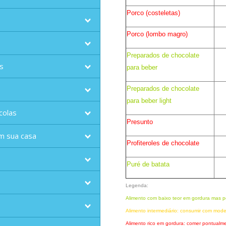
Porco (costeletas)
Porco (lombo magro)
Preparados de chocolate
s
para beber
Preparados de chocolate
para beber light
colas
Presunto
m sua casa
Profiteroles de chocolate
Puré de batata
Legenda:
Alimento com baixo teor em gordura mas p
Alimento intermediário: consumir com mod
Alimento rico em gordura: comer pontual