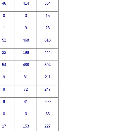
46
414
554
0
0
15
1
9
23
52
468
618
22
198
444
54
486
594
9
81
211
8
72
247
9
81
200
0
0
66
17
153
227