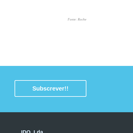
Fonte: Roche
Subscrever!!
IDQ, Lda