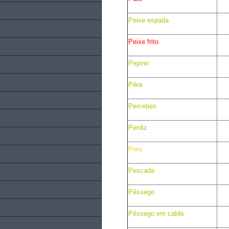
Peixe espada
Peixe frito
Pepino
Pêra
Percebes
Perdiz
Peru
Pescada
Pêssego
Pêssego em calda