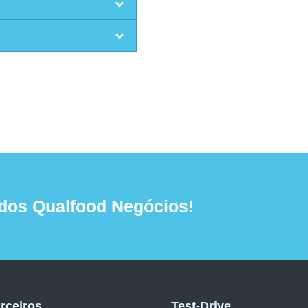
dos Qualfood Negócios!
rceiros
Test-Drive