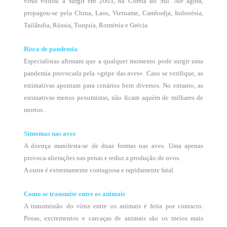
vírus voltou a surgir em 2003, na Coreia do Sul. Até agora,
propagou-se pela China, Laos, Vietname, Cambodja, Indonésia,
Tailândia, Rússia, Turquia, Roménia e Grécia.
Risco de pandemia
Especialistas afirmam que a qualquer momento pode surgir uma
pandemia provocada pela «gripe das aves». Caso se verifique, as
estimativas apontam para cenários bem diversos. No entanto, as
estimativas menos pessimistas, não ficam aquém de milhares de
mortos.
Sintomas nas aves
A doença manifesta-se de duas formas nas aves. Uma apenas
provoca alterações nas penas e reduz a produção de ovos.
A outra é extremamente contagiosa e rapidamente fatal.
Como se transmite entre os animais
A transmissão do vírus entre os animais é feita por contacto.
Penas, excrementos e carcaças de animais são os meios mais