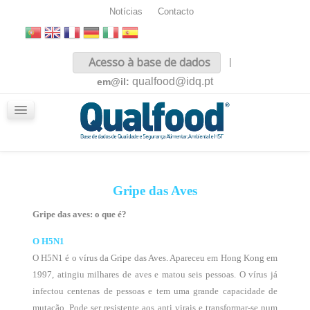
Notícias
Contacto
Inicio
Acesso à base de dados
|
Sobre nós
qualfood@idq.pt
em@il:
Conteúdos
iQualfood
Glossário
Gripe das Aves
Gripe das aves: o que é?
O H5N1
O H5N1 é o vírus da Gripe das Aves. Apareceu em Hong Kong em
1997, atingiu milhares de aves e matou seis pessoas. O vírus já
infectou centenas de pessoas e tem uma grande capacidade de
mutação. Pode ser resistente aos anti virais e transformar-se num