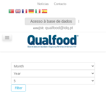
Notícias
Contacto
Inicio
Acesso à base de dados
|
Sobre nós
qualfood@idq.pt
em@il:
Conteúdos
iQualfood
Glossário
Filter