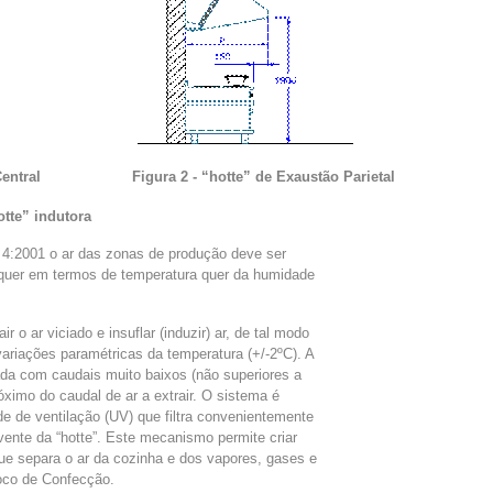
entral
Figura 2 - “hotte” de Exaustão Parietal
otte” indutora
4:2001 o ar das zonas de produção deve ser
 quer em termos de temperatura quer da humidade
 o ar viciado e insuflar (induzir) ar, de tal modo
ariações paramétricas da temperatura (+/-2ºC). A
ada com caudais muito baixos (não superiores a
óximo do caudal de ar a extrair. O sistema é
e de ventilação (UV) que filtra convenientemente
lvente da “hotte”. Este mecanismo permite criar
 que separa o ar da cozinha e dos vapores, gases e
oco de Confecção.