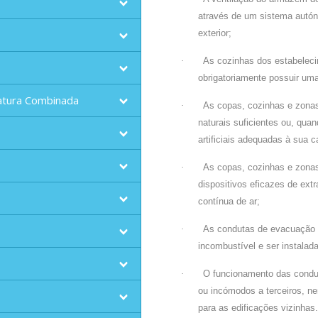
através de um sistema autó
exterior;
·
As cozinhas dos estabeleci
obrigatoriamente possuir u
atura Combinada
·
As copas, cozinhas e zonas
naturais suficientes ou, quan
artificiais adequadas à sua 
·
As copas, cozinhas e zona
dispositivos eficazes de ext
contínua de ar;
·
As condutas de evacuação 
incombustível e ser instalad
·
O funcionamento das condu
ou incómodos a terceiros, ne
para as edificações vizinhas.