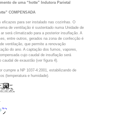
amento de uma “hotte” Indutora Parietal
“hotte” COMPENSADA
 eficazes para ser instalado nas cozinhas. O
tema de ventilação é sustentado numa Unidade de
ar será climatizado para a posterior insuflação. A
es, entre outros, gerados na zona de confecção é
de ventilação, que permite a renovação
stação do ano. A captação dos fumos, vapores,
compensada cujo caudal de insuflação será
caudal de exaustão (ver figura 4).
r cumpre a NP 1037-4:2001, estabilizando de
cos (temperatura e humidade).