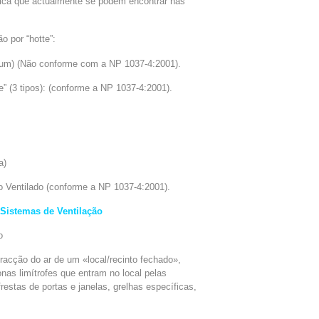
ica que actualmente se podem encontrar nas
 por “hotte”:
mum) (Não conforme com a NP 1037-4:2001).
e” (3 tipos): (conforme a NP 1037-4:2001).
a)
o Ventilado (conforme a NP 1037-4:2001).
 Sistemas de Ventilação
o
racção do ar de um «local/recinto fechado»,
onas limítrofes que entram no local pelas
restas de portas e janelas, grelhas específicas,