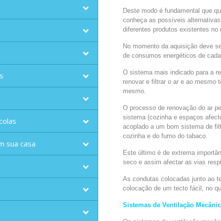
Deste modo é fundamental que qua
conheça as possíveis alternativa
diferentes produtos existentes no
No momento da aquisição deve se
de consumos energéticos de cada
O sistema mais indicado para a r
s
renovar e filtrar o ar e ao mesmo
mesmo.
O processo de renovação do ar pe
sistema (cozinha e espaços afecto
colas
acoplado a um bom sistema de fil
cozinha e do fumo do tabaco.
m sua casa
Este último é de extrema importân
seco e assim afectar as vias respi
As condutas colocadas junto ao t
colocação de um tecto fácil, no q
Sistemas de Ventilação Mecânic