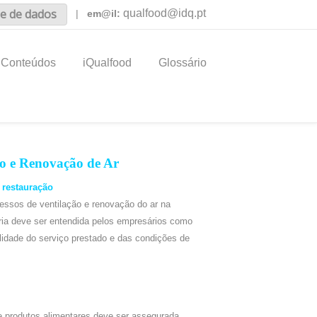
e de dados
qualfood@idq.pt
|
em@il:
Conteúdos
iQualfood
Glossário
ão e Renovação de Ar
 restauração
essos de ventilação e renovação do ar na
ória deve ser entendida pelos empresários como
dade do serviço prestado e das condições de
 produtos alimentares deve ser assegurada