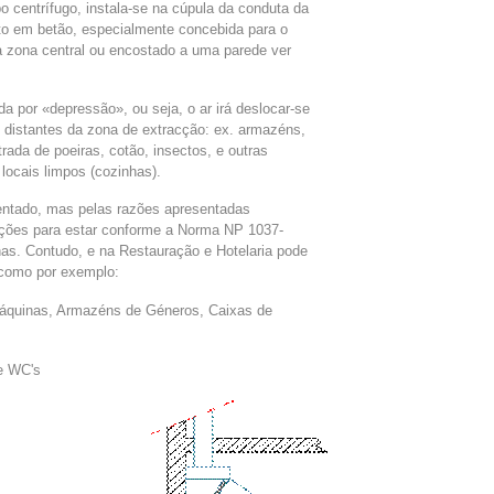
o centrífugo, instala-se na cúpula da conduta da
 em betão, especialmente concebida para o
a zona central ou encostado a uma parede ver
da por «depressão», ou seja, o ar irá deslocar-se
 distantes da zona de extracção: ex. armazéns,
trada de poeiras, cotão, insectos, e outras
locais limpos (cozinhas).
entado, mas pelas razões apresentadas
ições para estar conforme a Norma NP 1037-
s. Contudo, e na Restauração e Hotelaria pode
como por exemplo:
Máquinas, Armazéns de Géneros, Caixas de
e WC's