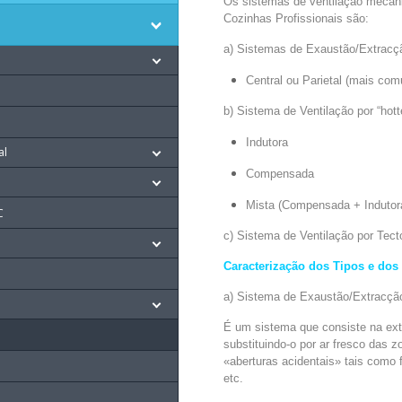
Os sistemas de ventilação mecân
Cozinhas Profissionais são:
a) Sistemas de Exaustão/Extracção
Central ou Parietal (mais co
b) Sistema de Ventilação por “hott
Indutora
al
Compensada
Mista (Compensada + Indutor
C
c) Sistema de Ventilação por Tect
Caracterização dos Tipos e dos
a) Sistema de Exaustão/Extracçã
É um sistema que consiste na ext
substituindo-o por ar fresco das z
«aberturas acidentais» tais como f
etc.