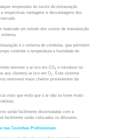
lquer empresário do sector da restauração
s e respectivas vantagens e desvantagens dos
 mercado.
r realizado um estudo dos custos de manutenção
 sistema.
estauração é o sistema de condutas, que permitem
 tempo controlar a temperatura e humidade do
rmite remover o ar rico em CO
e introduzir no
2
s aos clientes) ar rico em O
. Este sistema
2
tros removerá maus cheiros provenientes da
cia visto que evita que o ar não se torne muito
ratórias.
ecto serão facilmente dissimuladas com a
ual facilmente serão colocados os difusores.
a nas Cozinhas Profissionais