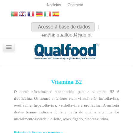
Notícias
Contacto
Inicio
Acesso à base de dados
|
Sobre nós
qualfood@idq.pt
em@il:
Conteúdos
iQualfood
Glossário
Vitamina B2
O nome oficialmente reconhecido para a vitamina B2 é
riboflavina. Os nomes anteriores eram vitamina G, lactoflavina,
ovoflavina, hepatoflavina, verdoflavina e uroflavina. A maioria
destes termos indica a fonte a partir do qual a vitamina foi
inicialmente isolada, i.e. leite, ovos, fígado, plantas e urina.
Principais fontes na natureza