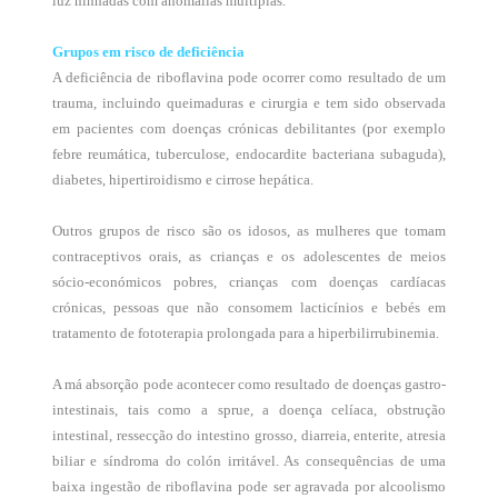
luz ninhadas com anomalias múltiplas.
Grupos em risco de deficiência
A deficiência de riboflavina pode ocorrer como resultado de um
trauma, incluindo queimaduras e cirurgia e tem sido observada
em pacientes com doenças crónicas debilitantes (por exemplo
febre reumática, tuberculose, endocardite bacteriana subaguda),
diabetes, hipertiroidismo e cirrose hepática.
Outros grupos de risco são os idosos, as mulheres que tomam
contraceptivos orais, as crianças e os adolescentes de meios
sócio-económicos pobres, crianças com doenças cardíacas
crónicas, pessoas que não consomem lacticínios e bebés em
tratamento de fototerapia prolongada para a hiperbilirrubinemia.
A má absorção pode acontecer como resultado de doenças gastro-
intestinais, tais como a sprue, a doença celíaca, obstrução
intestinal, ressecção do intestino grosso, diarreia, enterite, atresia
biliar e síndroma do colón irritável. As consequências de uma
baixa ingestão de riboflavina pode ser agravada por alcoolismo