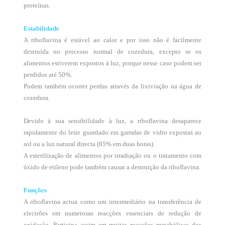
proteínas.
Estabilidade
A riboflavina é estável ao calor e por isso não é facilmente
destruída no processo normal de cozedura, excepto se os
alimentos estiverem expostos à luz, porque nesse caso podem ser
perdidos até 50%.
Podem também ocorrer perdas através da lixiviação na água de
cozedura.
Devido à sua sensibilidade à luz, a riboflavina desaparece
rapidamente do leite guardado em garrafas de vidro expostas ao
sol ou a luz natural directa (85% em duas horas).
A esterilização de alimentos por irradiação ou o tratamento com
óxido de etileno pode também causar a destruição da riboflavina.
Funções
A riboflavina actua como um intermediário na transferência de
electrões em numerosas reacções essenciais de redução de
oxidação. Participa assim em muitas reacções metabólicas dos