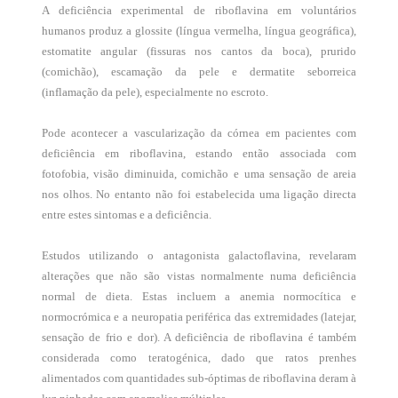
A deficiência experimental de riboflavina em voluntários
humanos produz a glossite (língua vermelha, língua geográfica),
estomatite angular (fissuras nos cantos da boca), prurido
(comichão), escamação da pele e dermatite seborreica
(inflamação da pele), especialmente no escroto.
Pode acontecer a vascularização da córnea em pacientes com
deficiência em riboflavina, estando então associada com
fotofobia, visão diminuida, comichão e uma sensação de areia
nos olhos. No entanto não foi estabelecida uma ligação directa
entre estes sintomas e a deficiência.
Estudos utilizando o antagonista galactoflavina, revelaram
alterações que não são vistas normalmente numa deficiência
normal de dieta. Estas incluem a anemia normocítica e
normocrómica e a neuropatia periférica das extremidades (latejar,
sensação de frio e dor). A deficiência de riboflavina é também
considerada como teratogénica, dado que ratos prenhes
alimentados com quantidades sub-óptimas de riboflavina deram à